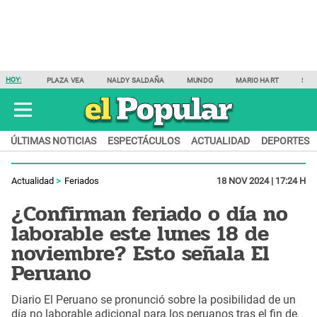
HOY:
PLAZA VEA
NALDY SALDAÑA
MUNDO
MARIO HART
SAM
ÚLTIMAS NOTICIAS
ESPECTÁCULOS
ACTUALIDAD
DEPORTES
Actualidad
Feriados
18 NOV 2024 | 17:24 H
¿Confirman feriado o día no
laborable este lunes 18 de
noviembre? Esto señala El
Peruano
Diario El Peruano se pronunció sobre la posibilidad de un
día no laborable adicional para los peruanos tras el fin de