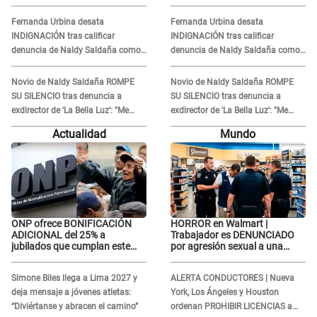
Junior se JUSTIFICA: "Por un
Junior se JUSTIFICA: "Por un
error no vamos a pagar todos"
error no vamos a pagar todos"
Fernanda Urbina desata
Fernanda Urbina desata
INDIGNACIÓN tras calificar
INDIGNACIÓN tras calificar
denuncia de Naldy Saldaña como
denuncia de Naldy Saldaña como
'acto bochornoso': "No es justo
'acto bochornoso': "No es justo
atacar a otra mujer"
atacar a otra mujer"
Novio de Naldy Saldaña ROMPE
Novio de Naldy Saldaña ROMPE
SU SILENCIO tras denuncia a
SU SILENCIO tras denuncia a
exdirector de 'La Bella Luz': "Me
exdirector de 'La Bella Luz': "Me
basta con que ella esté bien"
basta con que ella esté bien"
Actualidad
Mundo
ONP ofrece BONIFICACIÓN
HORROR en Walmart |
ADICIONAL del 25% a
Trabajador es DENUNCIADO
jubilados que cumplan este
por agresión sexual a una
REQUISITO: revisa si accedes
cliente y su respuesta
aquí
INDIGNÓ A TODOS
Simone Biles llega a Lima 2027 y
ALERTA CONDUCTORES | Nueva
deja mensaje a jóvenes atletas:
York, Los Ángeles y Houston
“Diviértanse y abracen el camino”
ordenan PROHIBIR LICENCIAS a