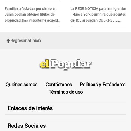
quienes no presenten ESTE
DOCUMENTO
Familias afectadas por sismo en
La PEOR NOTICIA para inmigrantes
Junín podrán obtener títulos de
| Nueva York permitirá que agentes
propiedad tras importante acuerdo
del ICE si puedan CUBRIRSE EL
de Cofopri
ROSTRO
Regresar al inicio
Quiénes somos
Contáctanos
Políticas y Estándares
Términos de uso
Enlaces de interés
Redes Sociales