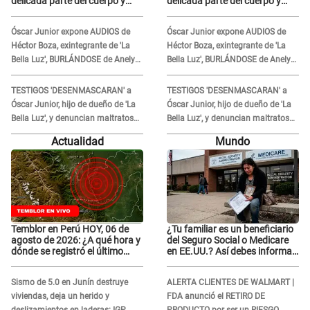
delicada parte del cuerpo y
delicada parte del cuerpo y
expone diagnóstico: "Dolores
expone diagnóstico: "Dolores
muy fuertes..."
muy fuertes..."
Óscar Junior expone AUDIOS de
Óscar Junior expone AUDIOS de
Héctor Boza, exintegrante de 'La
Héctor Boza, exintegrante de 'La
Bella Luz', BURLÁNDOSE de Anely
Bella Luz', BURLÁNDOSE de Anely
Dávila tras acusarlo de maltrato:
Dávila tras acusarlo de maltrato:
"Grábame..."
"Grábame..."
TESTIGOS 'DESENMASCARAN' a
TESTIGOS 'DESENMASCARAN' a
Óscar Junior, hijo de dueño de 'La
Óscar Junior, hijo de dueño de 'La
Bella Luz', y denuncian maltratos
Bella Luz', y denuncian maltratos
en la orquesta: "Los humilla..."
en la orquesta: "Los humilla..."
Actualidad
Mundo
Temblor en Perú HOY, 06 de
¿Tu familiar es un beneficiario
agosto de 2026: ¿A qué hora y
del Seguro Social o Medicare
dónde se registró el último
en EE.UU.? Así debes informar
sismo, según IGP?
sobre su muerte para EVITAR
COBROS
Sismo de 5.0 en Junín destruye
ALERTA CLIENTES DE WALMART |
viviendas, deja un herido y
FDA anunció el RETIRO DE