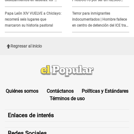
deslizamientos en laderas: IGP
PRODUCTO por ser un RIESGO
alerta sobre posibles réplicas
MORTAL para consumidores: ¿Cuál
es?
Papa León XIV VUELVE a Chiclayo:
Terror para inmigrantes
recorrerá seis lugares que
indocumentados | Hombre fallece
marcaron su historia pastoral
en centro de detención del ICE tras
sufrir una "emergencia médica"
Regresar al inicio
Quiénes somos
Contáctanos
Políticas y Estándares
Términos de uso
Enlaces de interés
Redes Sociales