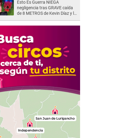
Esto Es Guerra NIEGA
negligencia tras GRAVE caída
de 8 METROS de Kevin Díaz y lo
SEÑALAN: "No adoptó la
postura correcta"