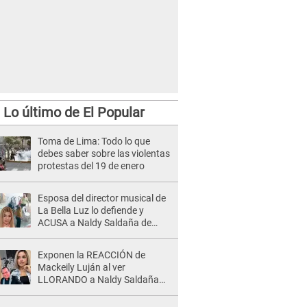
Lo último de El Popular
Toma de Lima: Todo lo que
debes saber sobre las violentas
protestas del 19 de enero
Esposa del director musical de
La Bella Luz lo defiende y
ACUSA a Naldy Saldaña de
tener una relación con él y
otros integrantes
Exponen la REACCIÓN de
Mackeily Luján al ver
LLORANDO a Naldy Saldaña
tras AGRESIÓN de director de
'La Bella Luz': Esto hizo