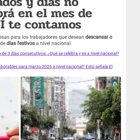
ados y días no
brá en el mes de
Í te contamos
esas para los trabajadores que desean
descansar o
 de
días festivos
a nivel nacional.
o de 3 días consecutivos: ¿Qué se celebra y es a nivel nacional?
aborables para marzo 2026 a nivel nacional? Esto señala El