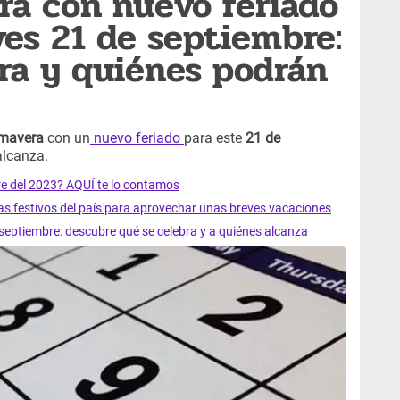
ra con nuevo feriado
ves 21 de septiembre:
ra y quiénes podrán
imavera
con un
nuevo feriado
para este
21 de
alcanza.
re del 2023? AQUÍ te lo contamos
as festivos del país para aprovechar unas breves vacaciones
 septiembre: descubre qué se celebra y a quiénes alcanza