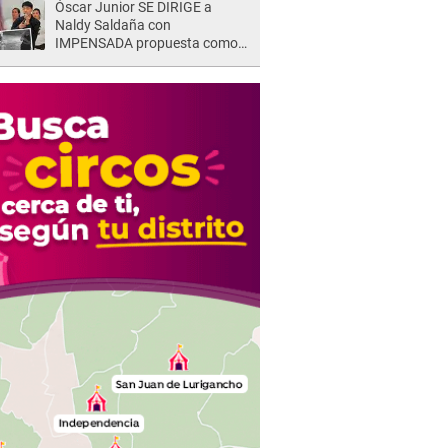
Óscar Junior SE DIRIGE a
Naldy Saldaña con
IMPENSADA propuesta como
nuevo líder de 'La Bella Luz' tras
denuncia: "Otro tipo de ley..."