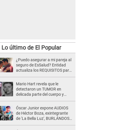
Lo último de El Popular
¿Puedo asegurar a mi pareja al
seguro de EsSalud? Entidad
actualiza los REQUISITOS para
acceder al beneficio
Mario Hart revela que le
detectaron un TUMOR en
delicada parte del cuerpo y
expone diagnóstico: "Dolores
muy fuertes..."
Óscar Junior expone AUDIOS
de Héctor Boza, exintegrante
de 'La Bella Luz', BURLÁNDOSE
de Anely Dávila tras acusarlo
de maltrato: "Grábame..."