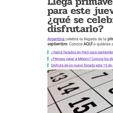
Llega primave
para este jue
¿qué se celeb
disfrutarlo?
Argentina
celebra la llegada de la
pr
septiembre
. Conoce
AQUÍ
a quiénes 
¿Habrá feriados en Perú para septiemb
¿Piensas viajar a México? Conoce los dí
Disfruta de un nuevo feriado este 15 de