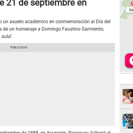
te 21 de septiembre en
do un asueto académico en conmemoración al Día del
ata de un homenaje a Domingo Faustino Sarmiento,
 aula".
eptiembre de 1888, en Asunción, Paraguay, falleció el