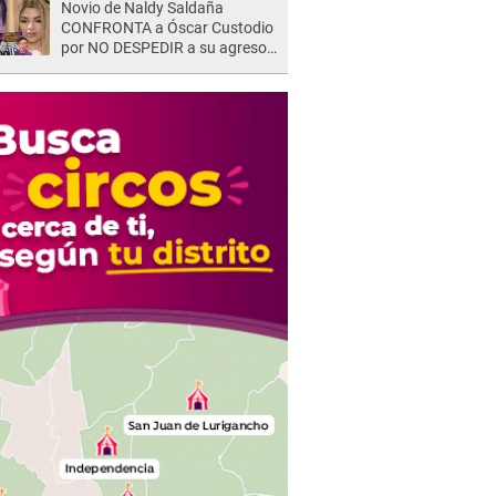
Novio de Naldy Saldaña
shock"
CONFRONTA a Óscar Custodio
por NO DESPEDIR a su agresor
y él da INDIGNANTE respuesta:
"Nadie me dice qué hacer"