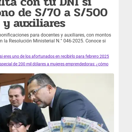
lta con tu DNI si
bono de S/70 a S/500
y auxiliares
bonificaciones para docentes y auxiliares, con montos
n la Resolución Ministerial N.° 046-2025. Conoce si
i eres uno de los afortunados en recibirlo para febrero 2025
pecial de 200 mil dólares a mujeres emprendedoras: ¿cómo