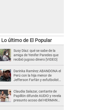
Lo último de El Popular
Susy Díaz: qué se sabe de la
amiga de Yenifer Paredes que
recibió jugoso dinero [VIDEO]
Darinka Ramírez ABANDONA el
Perú con la hija menor de
Jefferson Farfán y exfutbolista
REACCIONA: "A ti que..."
Claudia Salazar, cantante de
Papillón difunde AUDIO y revela
presunto acoso del HERMANO
del director musical de La Bella
Luz: "Me quedé asustada, en