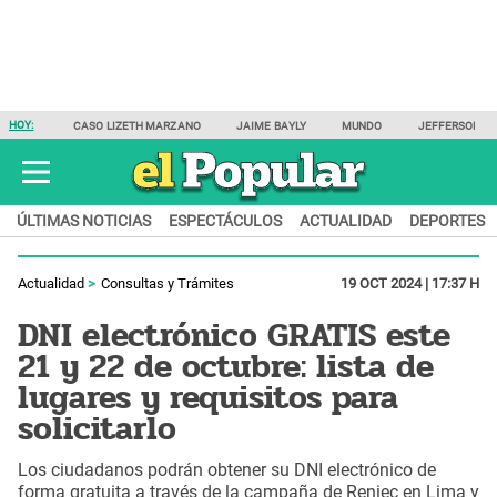
HOY:
CASO LIZETH MARZANO
JAIME BAYLY
MUNDO
JEFFERSON F
ÚLTIMAS NOTICIAS
ESPECTÁCULOS
ACTUALIDAD
DEPORTES
Actualidad
Consultas y Trámites
19 OCT 2024 | 17:37 H
DNI electrónico GRATIS este
21 y 22 de octubre: lista de
lugares y requisitos para
solicitarlo
Los ciudadanos podrán obtener su DNI electrónico de
forma gratuita a través de la campaña de Reniec en Lima y