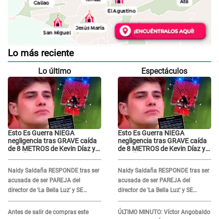
Lo más reciente
Lo último
Espectáculos
Esto Es Guerra NIEGA
Esto Es Guerra NIEGA
negligencia tras GRAVE caída
negligencia tras GRAVE caída
de 8 METROS de Kevin Díaz y
de 8 METROS de Kevin Díaz y
lo SEÑALAN: "No adoptó la
lo SEÑALAN: "No adoptó la
postura correcta"
postura correcta"
Naldy Saldaña RESPONDE tras ser
Naldy Saldaña RESPONDE tras ser
acusada de ser PAREJA del
acusada de ser PAREJA del
director de 'La Bella Luz' y SE
director de 'La Bella Luz' y SE
QUIEBRA: "Quieren tapar lo
QUIEBRA: "Quieren tapar lo
evidente..."
evidente..."
Antes de salir de compras este
ÚLTIMO MINUTO: Víctor Angobaldo