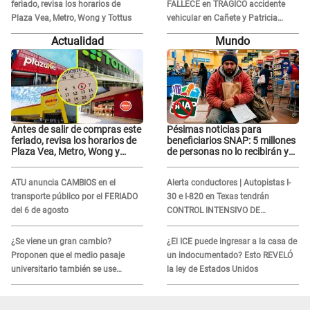
feriado, revisa los horarios de
FALLECE en TRÁGICO accidente
Plaza Vea, Metro, Wong y Tottus
vehicular en Cañete y Patricia
Alquinta lo confirma
Actualidad
Mundo
Antes de salir de compras este
Pésimas noticias para
feriado, revisa los horarios de
beneficiarios SNAP: 5 millones
Plaza Vea, Metro, Wong y
de personas no lo recibirán y
Tottus
ESTOS INMIGRANTES ya no
califican
ATU anuncia CAMBIOS en el
Alerta conductores | Autopistas I-
transporte público por el FERIADO
30 e I-820 en Texas tendrán
del 6 de agosto
CONTROL INTENSIVO DE
SEGURIDAD: Estas serán las
HORAS CRÍTICAS
¿Se viene un gran cambio?
¿El ICE puede ingresar a la casa de
Proponen que el medio pasaje
un indocumentado? Esto REVELÓ
universitario también se use
la ley de Estados Unidos
sábados, domingos y feriados