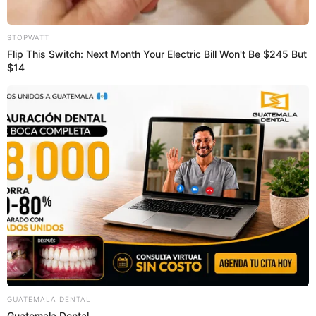
Si tienes problemas o dudas para comprar en Yape Tienda,
deberás ingresar al siguiente link y seguir los siguientes
pasos importantes para evitar problemas en tu app.
Paso 1:
Ingresa al centro de ayuda de Yape Tienda, haz
CLIC AQUÍ.
Paso 2:
Completa tus datos personales.
Paso 3:
Realiza la consulta de tu problema o duda.
SOBRE EL AUTOR:
DIEGO PECHO
Periodista especializado en actualidad, vida y deportes.
Bachiller en Periodismo en la Universidad Jaime Bausate y
Meza. Redactor en El Popular. Interesado en temas
relacionados como economía, coyuntura nacional e
internacional, trucos caseros y educación.