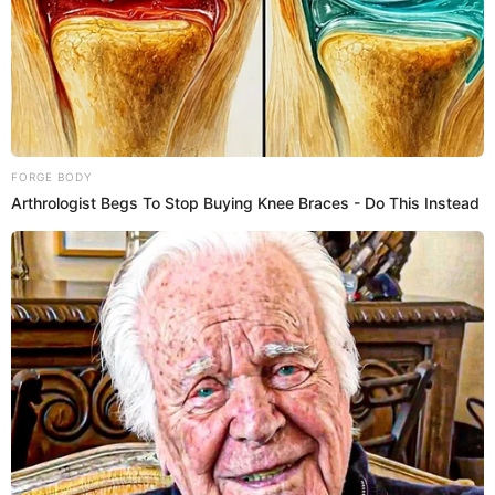
Paso 4:
Visualiza el pago correspondiente a través de
Yape.
Paso 5:
Revisa tu correo electrónico para conocer el
estado de tu pedido y la fecha de entrega.
PUEDES VER:
Yape remata smart TV de alta gama desde S/295
en marcas Samsung, Sony, LG y más: LINK para
comprar
¿Hasta cuándo estará disponible las
ofertas de celulares desde S/79 en
Yape?
Las ofertas disponibles en Yape Tienda tienen una fecha
límite o están sujetas a la disponibilidad de stock. Se
aconseja a todos los usuarios de Yape que aprovechen
estas promociones con anticipación y aseguren su