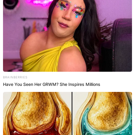
Paso 1:
Define la cantidad de cada producto que
deseas comprar.
Paso 2:
Haz clic en "Añadir al carrito" si deseas agregar
más productos.
Paso 3:
Cuando completes tu lista, selecciona la
opción "Comprar ahora".