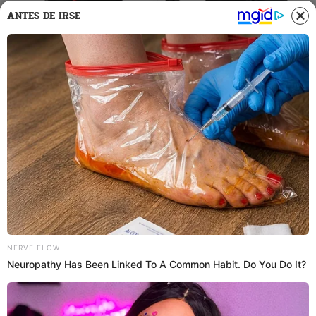
ANTES DE IRSE
Foto: Yape
Una vez dentro, podrás visualizar las ofertas de los
equipos móviles de las
marcas Samsung
, Xiaomi, ZTE,
Tecno, Nokia, Motorola, Honor, Infinix, entre otros. Por
último, deberás cumplir con los siguientes pasos: