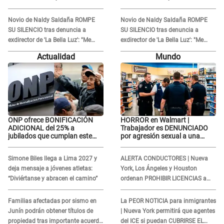
'acto bochornoso': "No es justo
'acto bochornoso': "No es justo
atacar a otra mujer"
atacar a otra mujer"
Novio de Naldy Saldaña ROMPE
Novio de Naldy Saldaña ROMPE
SU SILENCIO tras denuncia a
SU SILENCIO tras denuncia a
exdirector de 'La Bella Luz': "Me
exdirector de 'La Bella Luz': "Me
basta con que ella esté bien"
basta con que ella esté bien"
Actualidad
Mundo
ONP ofrece BONIFICACIÓN
HORROR en Walmart |
ADICIONAL del 25% a
Trabajador es DENUNCIADO
jubilados que cumplan este
por agresión sexual a una
REQUISITO: revisa si accedes
cliente y su respuesta
aquí
INDIGNÓ A TODOS
Simone Biles llega a Lima 2027 y
ALERTA CONDUCTORES | Nueva
deja mensaje a jóvenes atletas:
York, Los Ángeles y Houston
“Diviértanse y abracen el camino”
ordenan PROHIBIR LICENCIAS a
quienes no presenten ESTE
DOCUMENTO
Familias afectadas por sismo en
La PEOR NOTICIA para inmigrantes
Junín podrán obtener títulos de
| Nueva York permitirá que agentes
propiedad tras importante acuerdo
del ICE si puedan CUBRIRSE EL