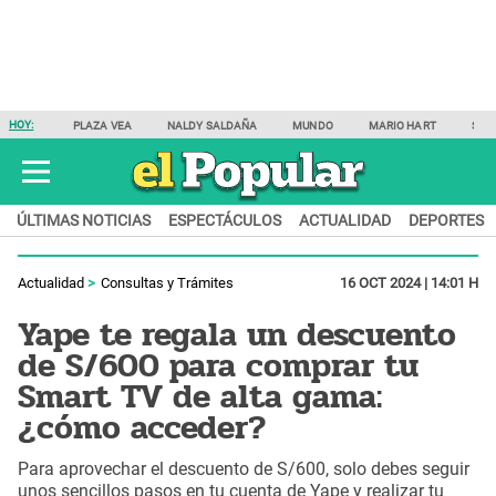
HOY:
PLAZA VEA
NALDY SALDAÑA
MUNDO
MARIO HART
SAM
ÚLTIMAS NOTICIAS
ESPECTÁCULOS
ACTUALIDAD
DEPORTES
Actualidad
Consultas y Trámites
16 OCT 2024 | 14:01 H
Yape te regala un descuento
de S/600 para comprar tu
Smart TV de alta gama:
¿cómo acceder?
Para aprovechar el descuento de S/600, solo debes seguir
unos sencillos pasos en tu cuenta de Yape y realizar tu