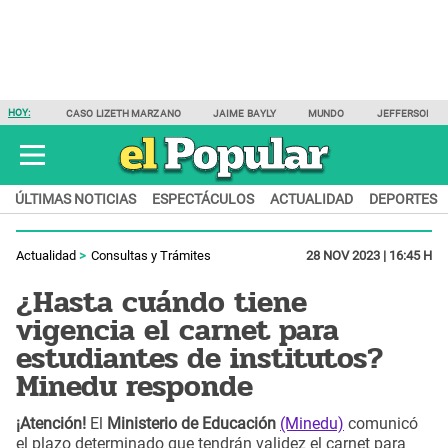
HOY:
CASO LIZETH MARZANO
JAIME BAYLY
MUNDO
JEFFERSON F
ÚLTIMAS NOTICIAS
ESPECTÁCULOS
ACTUALIDAD
DEPORTES
Actualidad
Consultas y Trámites
28 NOV 2023 | 16:45 H
¿Hasta cuándo tiene
vigencia el carnet para
estudiantes de institutos?
Minedu responde
¡Atención!
El
Ministerio de Educación
(Minedu)
comunicó
el plazo determinado que tendrán validez el carnet para