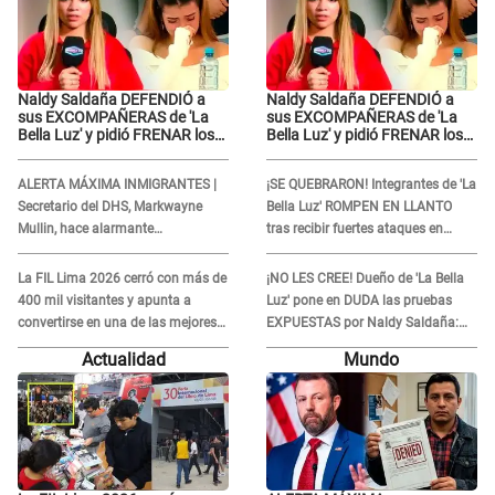
Naldy Saldaña DEFENDIÓ a
Naldy Saldaña DEFENDIÓ a
sus EXCOMPAÑERAS de 'La
sus EXCOMPAÑERAS de 'La
Bella Luz' y pidió FRENAR los
Bella Luz' y pidió FRENAR los
FUERTES ATAQUES en redes:
FUERTES ATAQUES en redes:
“Aquí el único culpable...”
“Aquí el único culpable...”
ALERTA MÁXIMA INMIGRANTES |
¡SE QUEBRARON! Integrantes de 'La
Secretario del DHS, Markwayne
Bella Luz' ROMPEN EN LLANTO
Mullin, hace alarmante
tras recibir fuertes ataques en
declaración: "Ahora vamos por
redes por DENUNCIA de acoso
ellos"
contra Naldy Saldaña
La FIL Lima 2026 cerró con más de
¡NO LES CREE! Dueño de 'La Bella
400 mil visitantes y apunta a
Luz' pone en DUDA las pruebas
convertirse en una de las mejores
EXPUESTAS por Naldy Saldaña:
ferias de Latinoamérica
“Quizá se han editado...”
Actualidad
Mundo