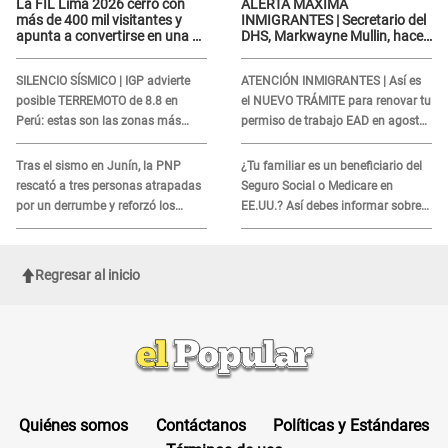
La FIL Lima 2026 cerró con
ALERTA MÁXIMA
más de 400 mil visitantes y
INMIGRANTES | Secretario del
apunta a convertirse en una de
DHS, Markwayne Mullin, hace
las mejores ferias de
alarmante declaración: "Ahora
Latinoamérica
vamos por ellos"
SILENCIO SÍSMICO | IGP advierte
ATENCIÓN INMIGRANTES | Así es
posible TERREMOTO de 8.8 en
el NUEVO TRÁMITE para renovar tu
Perú: estas son las zonas más
permiso de trabajo EAD en agosto
expuestas
del 2026
Tras el sismo en Junín, la PNP
¿Tu familiar es un beneficiario del
rescató a tres personas atrapadas
Seguro Social o Medicare en
por un derrumbe y reforzó los
EE.UU.? Así debes informar sobre
operativos de emergencia
su muerte para EVITAR COBROS
Regresar al inicio
Quiénes somos
Contáctanos
Políticas y Estándares