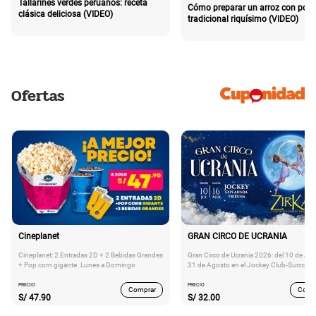
Tallarines verdes peruanos: receta
Cómo preparar un arroz con poll
clásica deliciosa (VIDEO)
tradicional riquísimo (VIDEO)
Ofertas
Cineplanet
GRAN CIRCO DE UCRANIA
Cineplanet: 2 Entradas 2D + 2 Bebidas Grandes
Gran Circo de Ucrania 2026: del 10 de Juli
+ Pop corn gigante. Lunes a Domingo
31 de Agosto en el Jockey Club-Surco
PRECIO
PRECIO
Comprar
Comp
S/
47.90
S/
32.00