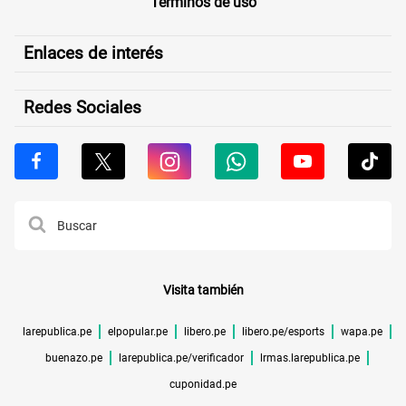
Términos de uso
Enlaces de interés
Redes Sociales
Visita también
larepublica.pe
elpopular.pe
libero.pe
libero.pe/esports
wapa.pe
buenazo.pe
larepublica.pe/verificador
lrmas.larepublica.pe
cuponidad.pe