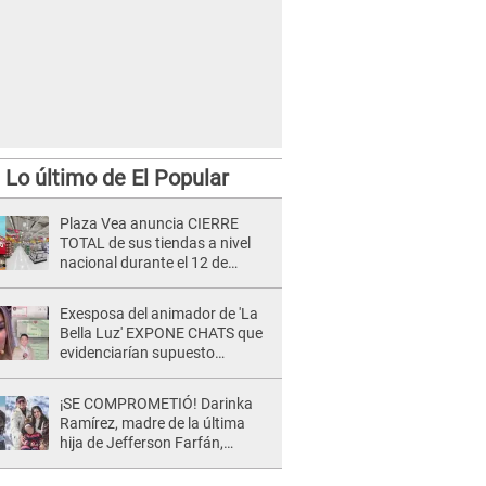
Lo último de El Popular
Plaza Vea anuncia CIERRE
TOTAL de sus tiendas a nivel
nacional durante el 12 de
agosto por este MOTIVO
Exesposa del animador de 'La
Bella Luz' EXPONE CHATS que
evidenciarían supuesto
romance clandestino con Naldy
Saldaña, pese a tener pareja
¡SE COMPROMETIÓ! Darinka
Ramírez, madre de la última
hija de Jefferson Farfán,
anuncia su compromiso: "Sí,
para siempre"