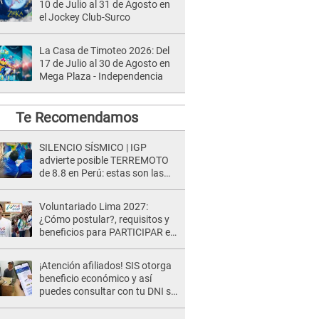
10 de Julio al 31 de Agosto en
el Jockey Club-Surco
La Casa de Timoteo 2026: Del
17 de Julio al 30 de Agosto en
Mega Plaza - Independencia
Te Recomendamos
SILENCIO SÍSMICO | IGP
advierte posible TERREMOTO
de 8.8 en Perú: estas son las
zonas más expuestas
Voluntariado Lima 2027:
¿Cómo postular?, requisitos y
beneficios para PARTICIPAR en
los Juegos Panamericanos
¡Atención afiliados! SIS otorga
beneficio económico y así
puedes consultar con tu DNI si
te corresponde