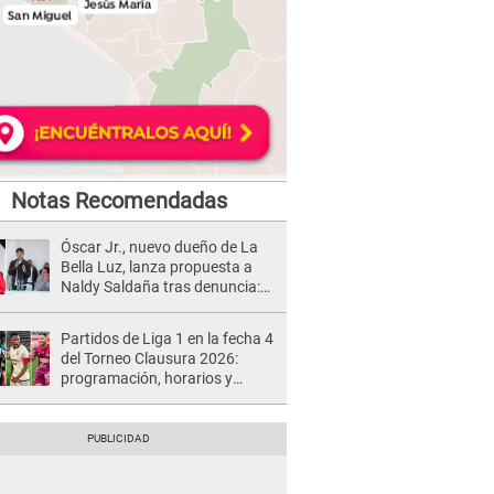
Notas Recomendadas
Óscar Jr., nuevo dueño de La
Bella Luz, lanza propuesta a
Naldy Saldaña tras denuncia:
“Va a haber otro tipo de ley”
Partidos de Liga 1 en la fecha 4
del Torneo Clausura 2026:
programación, horarios y
dónde ver