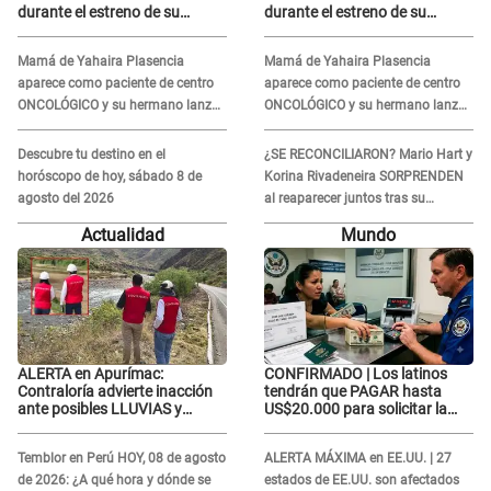
durante el estreno de su
durante el estreno de su
NUEVO programa: así fueron
NUEVO programa: así fueron
sus últimos segundos al aire
sus últimos segundos al aire
Mamá de Yahaira Plasencia
Mamá de Yahaira Plasencia
aparece como paciente de centro
aparece como paciente de centro
ONCOLÓGICO y su hermano lanza
ONCOLÓGICO y su hermano lanza
DESGARRADOR mensaje: "Hoy fue
DESGARRADOR mensaje: "Hoy fue
la última..."
la última..."
Descubre tu destino en el
¿SE RECONCILIARON? Mario Hart y
horóscopo de hoy, sábado 8 de
Korina Rivadeneira SORPRENDEN
agosto del 2026
al reaparecer juntos tras su
DOLOROSA separación: “Que
Actualidad
Mundo
siempre...”
ALERTA en Apurímac:
CONFIRMADO | Los latinos
Contraloría advierte inacción
tendrán que PAGAR hasta
ante posibles LLUVIAS y
US$20.000 para solicitar la
DESBORDES por El Niño
visa: ¿Perú está incluido?
Temblor en Perú HOY, 08 de agosto
ALERTA MÁXIMA en EE.UU. | 27
de 2026: ¿A qué hora y dónde se
estados de EE.UU. son afectados