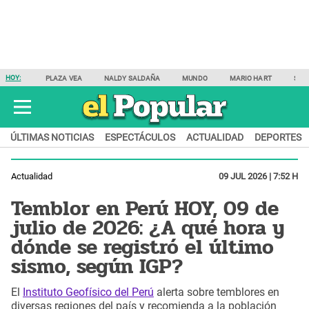
HOY:
PLAZA VEA
NALDY SALDAÑA
MUNDO
MARIO HART
SAM
ÚLTIMAS NOTICIAS
ESPECTÁCULOS
ACTUALIDAD
DEPORTES
Actualidad
09 JUL 2026 | 7:52 H
Temblor en Perú HOY, 09 de
julio de 2026: ¿A qué hora y
dónde se registró el último
sismo, según IGP?
El
Instituto Geofísico del Perú
alerta sobre temblores en
diversas regiones del país y recomienda a la población