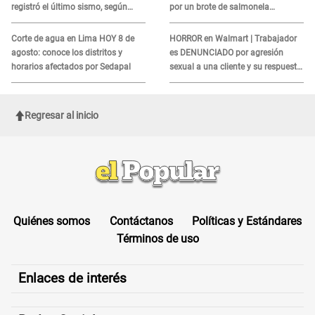
registró el último sismo, según
por un brote de salmonela
IGP?
relacionado a un producto MUY
UTILIZADO
Corte de agua en Lima HOY 8 de
HORROR en Walmart | Trabajador
agosto: conoce los distritos y
es DENUNCIADO por agresión
horarios afectados por Sedapal
sexual a una cliente y su respuesta
INDIGNÓ A TODOS
Regresar al inicio
Quiénes somos
Contáctanos
Políticas y Estándares
Términos de uso
Enlaces de interés