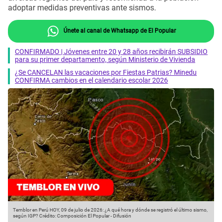
adoptar medidas preventivas ante sismos.
Únete al canal de Whatsapp de El Popular
CONFIRMADO | Jóvenes entre 20 y 28 años recibirán SUBSIDIO
para su primer departamento, según Ministerio de Vivienda
¿Se CANCELAN las vacaciones por Fiestas Patrias? Minedu
CONFIRMA cambios en el calendario escolar 2026
Temblor en Perú HOY, 09 de julio de 2026: ¿A qué hora y dónde se registró el último sismo,
según IGP?
Crédito: Composición El Popular - Difusión