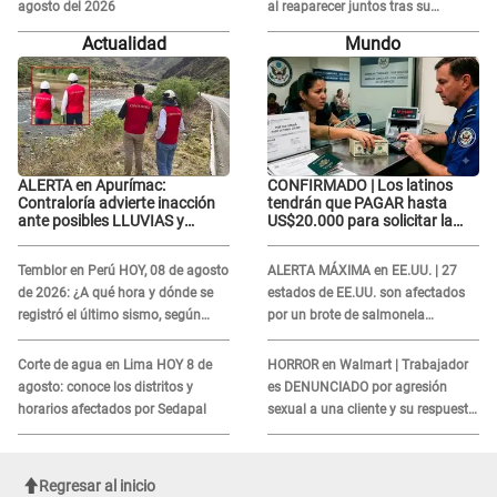
agosto del 2026
al reaparecer juntos tras su
DOLOROSA separación: “Que
Actualidad
Mundo
siempre...”
ALERTA en Apurímac:
CONFIRMADO | Los latinos
Contraloría advierte inacción
tendrán que PAGAR hasta
ante posibles LLUVIAS y
US$20.000 para solicitar la
DESBORDES por El Niño
visa: ¿Perú está incluido?
Temblor en Perú HOY, 08 de agosto
ALERTA MÁXIMA en EE.UU. | 27
de 2026: ¿A qué hora y dónde se
estados de EE.UU. son afectados
registró el último sismo, según
por un brote de salmonela
IGP?
relacionado a un producto MUY
UTILIZADO
Corte de agua en Lima HOY 8 de
HORROR en Walmart | Trabajador
agosto: conoce los distritos y
es DENUNCIADO por agresión
horarios afectados por Sedapal
sexual a una cliente y su respuesta
INDIGNÓ A TODOS
Regresar al inicio