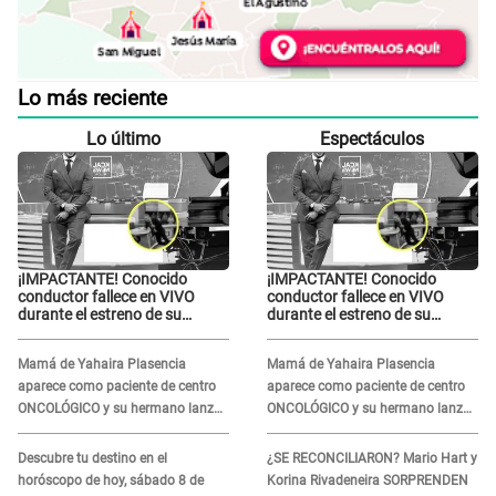
Lo más reciente
Lo último
Espectáculos
¡IMPACTANTE! Conocido
¡IMPACTANTE! Conocido
conductor fallece en VIVO
conductor fallece en VIVO
durante el estreno de su
durante el estreno de su
NUEVO programa: así fueron
NUEVO programa: así fueron
sus últimos segundos al aire
sus últimos segundos al aire
Mamá de Yahaira Plasencia
Mamá de Yahaira Plasencia
aparece como paciente de centro
aparece como paciente de centro
ONCOLÓGICO y su hermano lanza
ONCOLÓGICO y su hermano lanza
DESGARRADOR mensaje: "Hoy fue
DESGARRADOR mensaje: "Hoy fue
la última..."
la última..."
Descubre tu destino en el
¿SE RECONCILIARON? Mario Hart y
horóscopo de hoy, sábado 8 de
Korina Rivadeneira SORPRENDEN