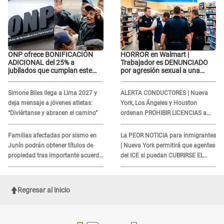
ONP ofrece BONIFICACIÓN
HORROR en Walmart |
ADICIONAL del 25% a
Trabajador es DENUNCIADO
jubilados que cumplan este
por agresión sexual a una
REQUISITO: revisa si accedes
cliente y su respuesta
aquí
INDIGNÓ A TODOS
Simone Biles llega a Lima 2027 y
ALERTA CONDUCTORES | Nueva
deja mensaje a jóvenes atletas:
York, Los Ángeles y Houston
“Diviértanse y abracen el camino”
ordenan PROHIBIR LICENCIAS a
quienes no presenten ESTE
DOCUMENTO
Familias afectadas por sismo en
La PEOR NOTICIA para inmigrantes
Junín podrán obtener títulos de
| Nueva York permitirá que agentes
propiedad tras importante acuerdo
del ICE si puedan CUBRIRSE EL
de Cofopri
ROSTRO
Regresar al inicio