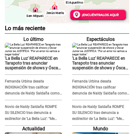
Lo más reciente
Lo último
Espectáculos
'La Bella Luz' REAPARECE en
'La Bella Luz' REAPARECE en
Tarapoto tras anunciar
Tarapoto tras anunciar
suspensión de shows y Óscar
suspensión de shows y Óscar
Junior se JUSTIFICA: "Por un
Junior se JUSTIFICA: "Por un
error no vamos a pagar todos"
error no vamos a pagar todos"
Fernanda Urbina desata
Fernanda Urbina desata
INDIGNACIÓN tras calificar
INDIGNACIÓN tras calificar
denuncia de Naldy Saldaña como
denuncia de Naldy Saldaña como
'acto bochornoso': "No es justo
'acto bochornoso': "No es justo
atacar a otra mujer"
atacar a otra mujer"
Novio de Naldy Saldaña ROMPE
Novio de Naldy Saldaña ROMPE
SU SILENCIO tras denuncia a
SU SILENCIO tras denuncia a
exdirector de 'La Bella Luz': "Me
exdirector de 'La Bella Luz': "Me
basta con que ella esté bien"
basta con que ella esté bien"
Actualidad
Mundo