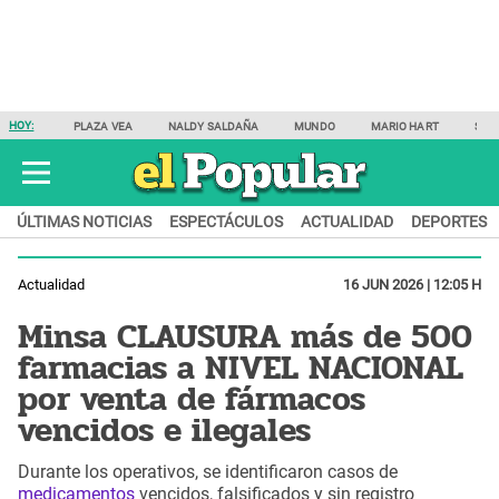
HOY:
PLAZA VEA
NALDY SALDAÑA
MUNDO
MARIO HART
SAM
ÚLTIMAS NOTICIAS
ESPECTÁCULOS
ACTUALIDAD
DEPORTES
Actualidad
16 JUN 2026 | 12:05 H
Minsa CLAUSURA más de 500
farmacias a NIVEL NACIONAL
por venta de fármacos
vencidos e ilegales
Durante los operativos, se identificaron casos de
medicamentos
vencidos, falsificados y sin registro