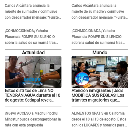
Sánchez
Sánchez
Carlos Alcántara anuncia la
Carlos Alcántara anuncia la
muerte de su madre y conmueve
muerte de su madre y conmueve
con desgarrador mensaje: “Fuiste
con desgarrador mensaje: “Fuiste
una gran mujer”
una gran mujer”
¡CONMOCIONADA¡ Yahaira
¡CONMOCIONADA¡ Yahaira
Plasencia ROMPE SU SILENCIO
Plasencia ROMPE SU SILENCIO
sobre la salud de su mamá tras
sobre la salud de su mamá tras
APARECER en centro oncológico:
APARECER en centro oncológico:
Actualidad
Mundo
“La oración tiene poder”
“La oración tiene poder”
Estos distritos de Lima NO
Atención inmigrantes | Uscis
TENDRÁN AGUA durante el 10
MODIFICA SUS REGLAS: Los
de agosto: Sedapal revela
trámites migratorios que
horarios oficiales
podrían necesitar tu prueba de
ADN
¡Nuevo ACCESO a Machu Picchu!
ALIMENTOS GRATIS en California
Mincetur busca descongestionar la
desde el 10 al 13 de agosto: Estos
ruta con esta propuesta
son los LUGARES y horarios para
recibir la ayuda