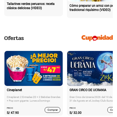
Tallarines verdes peruanos: receta
Cómo preparar un arroz con poll
clásica deliciosa (VIDEO)
tradicional riquísimo (VIDEO)
Ofertas
Cineplanet
GRAN CIRCO DE UCRANIA
Cineplanet: 2 Entradas 2D + 2 Bebidas Grandes
Gran Circo de Ucrania 2026: del 10 de Juli
+ Pop corn gigante. Lunes a Domingo
31 de Agosto en el Jockey Club-Surco
PRECIO
PRECIO
Comprar
Comp
S/
47.90
S/
32.00