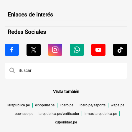
Enlaces de interés
Redes Sociales
Visita también
larepublica.pe
elpopular.pe
libero.pe
libero.pe/esports
wapa.pe
buenazo.pe
larepublica.pe/verificador
lrmas.larepublica.pe
cuponidad.pe