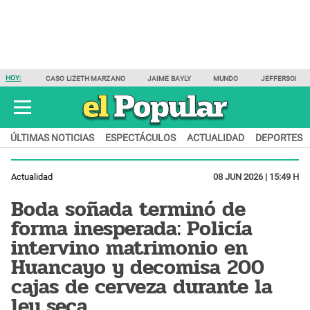
HOY:
CASO LIZETH MARZANO
JAIME BAYLY
MUNDO
JEFFERSON F
ÚLTIMAS NOTICIAS
ESPECTÁCULOS
ACTUALIDAD
DEPORTES
Actualidad
08 JUN 2026 | 15:49 H
Boda soñada terminó de
forma inesperada: Policía
intervino matrimonio en
Huancayo y decomisa 200
cajas de cerveza durante la
ley seca