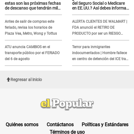
estas son las próximas fechas
del Seguro Social o Medicare
de descanso que tendrán miles
en EE.UU.? Así debes informar
de peruanos
sobre su muerte para EVITAR
COBROS
Antes de salir de compras este
ALERTA CLIENTES DE WALMART |
feriado, revisa los horarios de
FDA anunció el RETIRO DE
Plaza Vea, Metro, Wong y Tottus
PRODUCTO por ser un RIESGO
MORTAL para consumidores: ¿Cuál
es?
ATU anuncia CAMBIOS en el
Terror para inmigrantes
transporte público por el FERIADO
indocumentados | Hombre fallece
del 6 de agosto
en centro de detención del ICE tras
sufrir una "emergencia médica"
Regresar al inicio
Quiénes somos
Contáctanos
Políticas y Estándares
Términos de uso