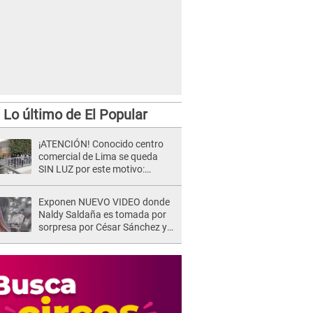
Lo último de El Popular
¡ATENCIÓN! Conocido centro
comercial de Lima se queda
SIN LUZ por este motivo:
¿desde cuándo atenderá?
Exponen NUEVO VIDEO donde
Naldy Saldaña es tomada por
sorpresa por César Sánchez y
ella evidencia su REACCIÓN: Le
agarró la mano