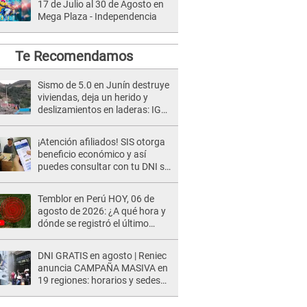
17 de Julio al 30 de Agosto en
Mega Plaza - Independencia
Te Recomendamos
Sismo de 5.0 en Junín destruye
viviendas, deja un herido y
deslizamientos en laderas: IGP
alerta sobre posibles réplicas
¡Atención afiliados! SIS otorga
beneficio económico y así
puedes consultar con tu DNI si
te corresponde
Temblor en Perú HOY, 06 de
agosto de 2026: ¿A qué hora y
dónde se registró el último
sismo, según IGP?
DNI GRATIS en agosto | Reniec
anuncia CAMPAÑA MASIVA en
19 regiones: horarios y sedes
oficiales