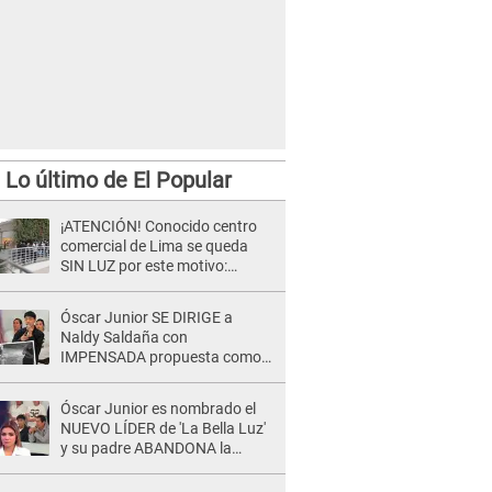
Lo último de El Popular
¡ATENCIÓN! Conocido centro
comercial de Lima se queda
SIN LUZ por este motivo:
¿desde cuándo atenderá?
Óscar Junior SE DIRIGE a
Naldy Saldaña con
IMPENSADA propuesta como
nuevo líder de 'La Bella Luz' tras
denuncia: "Otro tipo de ley..."
Óscar Junior es nombrado el
NUEVO LÍDER de 'La Bella Luz'
y su padre ABANDONA la
orquesta tras caso Naldy
Saldaña: "Son errores..."