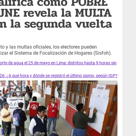
califica como POBRE
JNE revela la MULTA
n la segunda vuelta
ito y las multas oficiales, los electores pueden
lizar el Sistema de Focalización de Hogares (Sisfoh).
rte de agua el 25 de mayo en Lima: distritos hasta 9 horas sin
6: ¿A qué hora y dónde se registró el último sismo, según IGP?