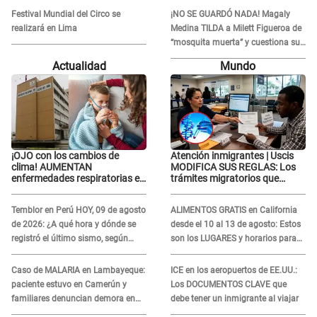
Festival Mundial del Circo se
¡NO SE GUARDÓ NADA! Magaly
realizará en Lima
Medina TILDA a Milett Figueroa de
“mosquita muerta” y cuestiona su
RECONCILIACIÓN con Marcelo
Actualidad
Mundo
Tinelli en TV argentina
¡OJO con los cambios de
Atención inmigrantes | Uscis
clima! AUMENTAN
MODIFICA SUS REGLAS: Los
enfermedades respiratorias en
trámites migratorios que
niños
podrían necesitar tu prueba de
ADN
Temblor en Perú HOY, 09 de agosto
ALIMENTOS GRATIS en California
de 2026: ¿A qué hora y dónde se
desde el 10 al 13 de agosto: Estos
registró el último sismo, según
son los LUGARES y horarios para
IGP?
recibir la ayuda
Caso de MALARIA en Lambayeque:
ICE en los aeropuertos de EE.UU.:
paciente estuvo en Camerún y
Los DOCUMENTOS CLAVE que
familiares denuncian demora en
debe tener un inmigrante al viajar
tratamiento