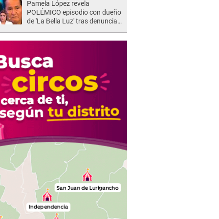
Pamela López revela
POLÉMICO episodio con dueño
de 'La Bella Luz' tras denuncia
de Naldy Saldaña: "Se acercó..."