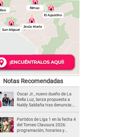
Notas Recomendadas
Óscar Jr., nuevo dueño de La
Bella Luz, lanza propuesta a
Naldy Saldaña tras denuncia:
“Va a haber otro tipo de ley”
Partidos de Liga 1 en la fecha 4
del Torneo Clausura 2026:
programación, horarios y
dónde ver