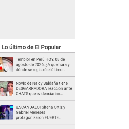
Lo último de El Popular
Temblor en Perú HOY, 08 de
agosto de 2026: ¿A qué hora y
dónde se registró el último
sismo, según IGP?
Novio de Naldy Saldaña tiene
DESGARRADORA reacción ante
CHATS que evidenciarían
INFIDELIDAD con animador de
'La Bella Luz': "Se puso..."
¡ESCÁNDALO! Sirena Ortiz y
Gabriel Meneses
protagonizaron FUERTE
DISCUSIÓN en vivo en ‘Esto es
Guerra’: “Ya no quiero...”