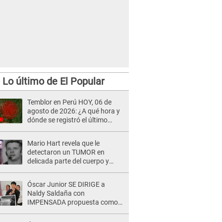
Lo último de El Popular
Temblor en Perú HOY, 06 de
agosto de 2026: ¿A qué hora y
dónde se registró el último
sismo, según IGP?
Mario Hart revela que le
detectaron un TUMOR en
delicada parte del cuerpo y
expone diagnóstico: "Dolores
muy fuertes..."
Óscar Junior SE DIRIGE a
Naldy Saldaña con
IMPENSADA propuesta como
nuevo líder de 'La Bella Luz' tras
denuncia: "Otro tipo de ley..."