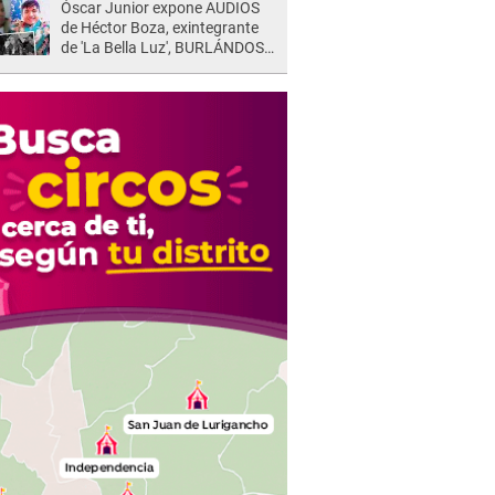
Óscar Junior expone AUDIOS
de Héctor Boza, exintegrante
de 'La Bella Luz', BURLÁNDOSE
de Anely Dávila tras acusarlo
de maltrato: "Grábame..."