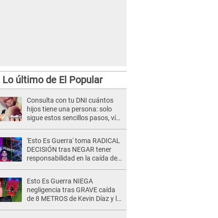
Lo último de El Popular
Consulta con tu DNI cuántos
hijos tiene una persona: solo
sigue estos sencillos pasos, vía
Reniec
'Esto Es Guerra' toma RADICAL
DECISIÓN tras NEGAR tener
responsabilidad en la caída de
Kevin Díaz desde 8 metros de
altura
Esto Es Guerra NIEGA
negligencia tras GRAVE caída
de 8 METROS de Kevin Díaz y lo
SEÑALAN: "No adoptó la
postura correcta"