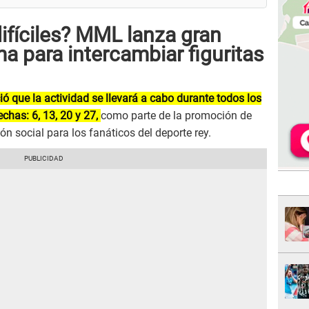
difíciles? MML lanza gran
a para intercambiar figuritas
 que la actividad se llevará a cabo durante todos los
echas: 6, 13, 20 y 27,
como parte de la promoción de
ón social para los fanáticos del deporte rey.