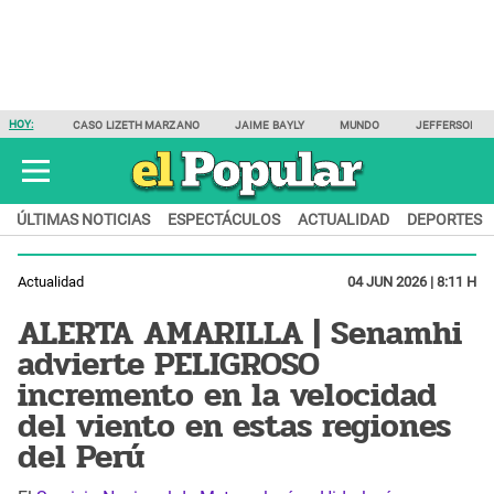
HOY:
CASO LIZETH MARZANO
JAIME BAYLY
MUNDO
JEFFERSON F
ÚLTIMAS NOTICIAS
ESPECTÁCULOS
ACTUALIDAD
DEPORTES
Actualidad
04 JUN 2026 | 8:11 H
ALERTA AMARILLA | Senamhi
advierte PELIGROSO
incremento en la velocidad
del viento en estas regiones
del Perú