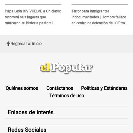
alerta sobre posibles réplicas
MORTAL para consumidores: ¿Cuál
es?
Papa León XIV VUELVE a Chiclayo:
Terror para inmigrantes
recorrerá seis lugares que
indocumentados | Hombre fallece
marcaron su historia pastoral
en centro de detención del ICE tras
sufrir una "emergencia médica"
Regresar al inicio
Quiénes somos
Contáctanos
Políticas y Estándares
Términos de uso
Enlaces de interés
Redes Sociales