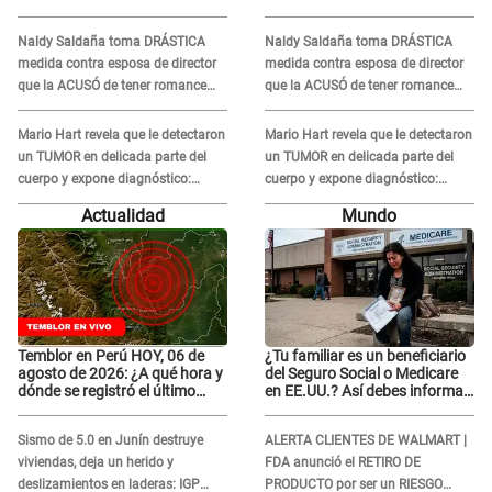
medidas para prevenir acoso
medidas para prevenir acoso
en 'La Bella Luz' tras caso
en 'La Bella Luz' tras caso
Naldy Saldaña toma DRÁSTICA
Naldy Saldaña toma DRÁSTICA
Naldy Saldaña
Naldy Saldaña
medida contra esposa de director
medida contra esposa de director
que la ACUSÓ de tener romance
que la ACUSÓ de tener romance
con él: "Muy triste..."
con él: "Muy triste..."
Mario Hart revela que le detectaron
Mario Hart revela que le detectaron
un TUMOR en delicada parte del
un TUMOR en delicada parte del
cuerpo y expone diagnóstico:
cuerpo y expone diagnóstico:
"Dolores muy fuertes..."
"Dolores muy fuertes..."
Actualidad
Mundo
Temblor en Perú HOY, 06 de
¿Tu familiar es un beneficiario
agosto de 2026: ¿A qué hora y
del Seguro Social o Medicare
dónde se registró el último
en EE.UU.? Así debes informar
sismo, según IGP?
sobre su muerte para EVITAR
COBROS
Sismo de 5.0 en Junín destruye
ALERTA CLIENTES DE WALMART |
viviendas, deja un herido y
FDA anunció el RETIRO DE
deslizamientos en laderas: IGP
PRODUCTO por ser un RIESGO