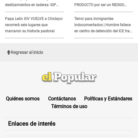
deslizamientos en laderas: IGP
PRODUCTO por ser un RIESGO
alerta sobre posibles réplicas
MORTAL para consumidores: ¿Cuál
es?
Papa León XIV VUELVE a Chiclayo:
Terror para inmigrantes
recorrerá seis lugares que
indocumentados | Hombre fallece
marcaron su historia pastoral
en centro de detención del ICE tras
sufrir una "emergencia médica"
Regresar al inicio
Quiénes somos
Contáctanos
Políticas y Estándares
Términos de uso
Enlaces de interés