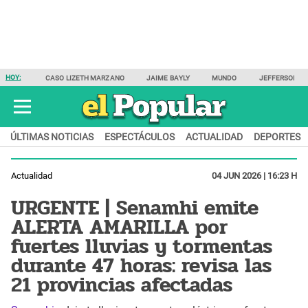
HOY:
CASO LIZETH MARZANO
JAIME BAYLY
MUNDO
JEFFERSON F
ÚLTIMAS NOTICIAS
ESPECTÁCULOS
ACTUALIDAD
DEPORTES
Actualidad
04 JUN 2026 | 16:23 H
URGENTE | Senamhi emite
ALERTA AMARILLA por
fuertes lluvias y tormentas
durante 47 horas: revisa las
21 provincias afectadas