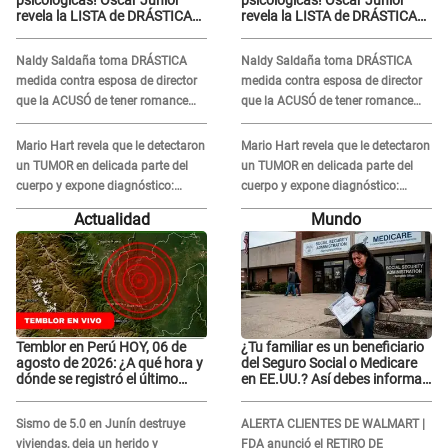
psicológicas! Óscar Junior
psicológicas! Óscar Junior
revela la LISTA de DRÁSTICAS
revela la LISTA de DRÁSTICAS
medidas para prevenir acoso
medidas para prevenir acoso
en 'La Bella Luz' tras caso
en 'La Bella Luz' tras caso
Naldy Saldaña toma DRÁSTICA
Naldy Saldaña toma DRÁSTICA
Naldy Saldaña
Naldy Saldaña
medida contra esposa de director
medida contra esposa de director
que la ACUSÓ de tener romance
que la ACUSÓ de tener romance
con él: "Muy triste..."
con él: "Muy triste..."
Mario Hart revela que le detectaron
Mario Hart revela que le detectaron
un TUMOR en delicada parte del
un TUMOR en delicada parte del
cuerpo y expone diagnóstico:
cuerpo y expone diagnóstico:
"Dolores muy fuertes..."
"Dolores muy fuertes..."
Actualidad
Mundo
Temblor en Perú HOY, 06 de
¿Tu familiar es un beneficiario
agosto de 2026: ¿A qué hora y
del Seguro Social o Medicare
dónde se registró el último
en EE.UU.? Así debes informar
sismo, según IGP?
sobre su muerte para EVITAR
COBROS
Sismo de 5.0 en Junín destruye
ALERTA CLIENTES DE WALMART |
viviendas, deja un herido y
FDA anunció el RETIRO DE