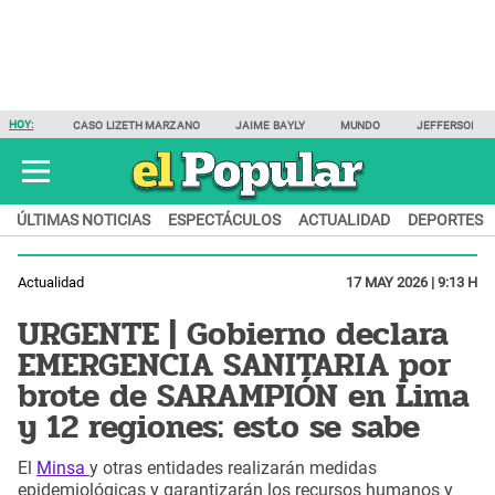
HOY:
CASO LIZETH MARZANO
JAIME BAYLY
MUNDO
JEFFERSON F
ÚLTIMAS NOTICIAS
ESPECTÁCULOS
ACTUALIDAD
DEPORTES
Actualidad
17 MAY 2026 | 9:13 H
URGENTE | Gobierno declara
EMERGENCIA SANITARIA por
brote de SARAMPIÓN en Lima
y 12 regiones: esto se sabe
El
Minsa
y otras entidades realizarán medidas
epidemiológicas y garantizarán los recursos humanos y