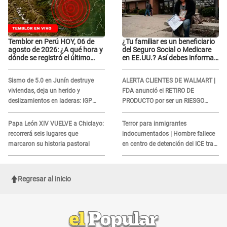
Temblor en Perú HOY, 06 de
¿Tu familiar es un beneficiario
agosto de 2026: ¿A qué hora y
del Seguro Social o Medicare
dónde se registró el último
en EE.UU.? Así debes informar
sismo, según IGP?
sobre su muerte para EVITAR
COBROS
Sismo de 5.0 en Junín destruye
ALERTA CLIENTES DE WALMART |
viviendas, deja un herido y
FDA anunció el RETIRO DE
deslizamientos en laderas: IGP
PRODUCTO por ser un RIESGO
alerta sobre posibles réplicas
MORTAL para consumidores: ¿Cuál
es?
Papa León XIV VUELVE a Chiclayo:
Terror para inmigrantes
recorrerá seis lugares que
indocumentados | Hombre fallece
marcaron su historia pastoral
en centro de detención del ICE tras
sufrir una "emergencia médica"
Regresar al inicio