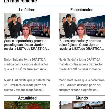
Lo más reciente
Lo último
Espectáculos
¡Buses separados y pruebas
¡Buses separados y pruebas
psicológicas! Óscar Junior
psicológicas! Óscar Junior
revela la LISTA de DRÁSTICAS
revela la LISTA de DRÁSTICAS
medidas para prevenir acoso
medidas para prevenir acoso
en 'La Bella Luz' tras caso
en 'La Bella Luz' tras caso
Naldy Saldaña toma DRÁSTICA
Naldy Saldaña toma DRÁSTICA
Naldy Saldaña
Naldy Saldaña
medida contra esposa de director
medida contra esposa de director
que la ACUSÓ de tener romance
que la ACUSÓ de tener romance
con él: "Muy triste..."
con él: "Muy triste..."
Mario Hart revela que le detectaron
Mario Hart revela que le detectaron
un TUMOR en delicada parte del
un TUMOR en delicada parte del
cuerpo y expone diagnóstico:
cuerpo y expone diagnóstico:
"Dolores muy fuertes..."
"Dolores muy fuertes..."
Actualidad
Mundo