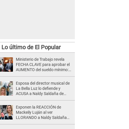
Lo último de El Popular
Ministerio de Trabajo revela
FECHA CLAVE para aprobar el
AUMENTO del sueldo mínimo:
"Tenemos que activar..."
Esposa del director musical de
La Bella Luz lo defiende y
ACUSA a Naldy Saldaña de
tener una relación con él y
otros integrantes
Exponen la REACCIÓN de
Mackeily Luján al ver
LLORANDO a Naldy Saldaña
tras AGRESIÓN de director de
'La Bella Luz': Esto hizo