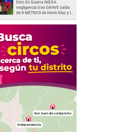
Esto Es Guerra NIEGA
negligencia tras GRAVE caída
de 8 METROS de Kevin Díaz y lo
SEÑALAN: "No adoptó la
postura correcta"