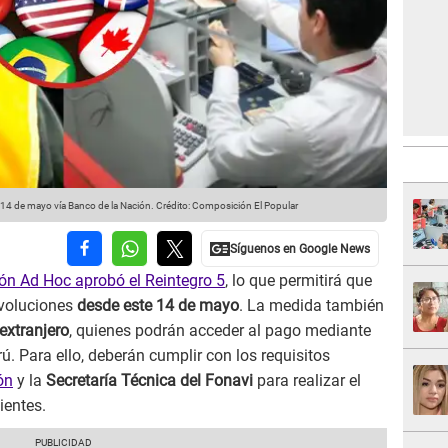
e 14 de mayo vía Banco de la Nación.
Crédito: Composición El Popular
ón Ad Hoc aprobó el Reintegro 5
, lo que permitirá que
evoluciones
desde este 14 de mayo
. La medida también
extranjero
, quienes podrán acceder al pago mediante
ú. Para ello, deberán cumplir con los requisitos
ón
y la
Secretaría Técnica del Fonavi
para realizar el
ientes.