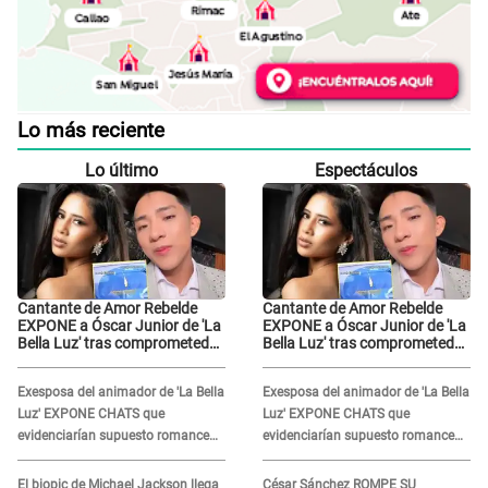
Lo más reciente
Lo último
Espectáculos
Cantante de Amor Rebelde
Cantante de Amor Rebelde
EXPONE a Óscar Junior de 'La
EXPONE a Óscar Junior de 'La
Bella Luz' tras comprometedor
Bella Luz' tras comprometedor
video y detalla
video y detalla
DESAGRADABLE momento:
DESAGRADABLE momento:
Exesposa del animador de 'La Bella
Exesposa del animador de 'La Bella
"Me hizo sentir incómoda"
"Me hizo sentir incómoda"
Luz' EXPONE CHATS que
Luz' EXPONE CHATS que
evidenciarían supuesto romance
evidenciarían supuesto romance
clandestino con Naldy Saldaña,
clandestino con Naldy Saldaña,
pese a tener pareja
pese a tener pareja
El biopic de Michael Jackson llega
César Sánchez ROMPE SU