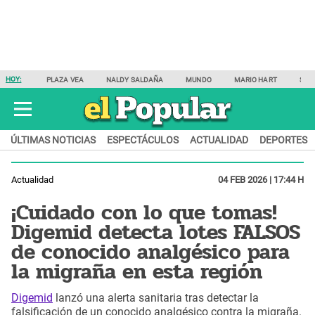
HOY:
PLAZA VEA
NALDY SALDAÑA
MUNDO
MARIO HART
SAM
ÚLTIMAS NOTICIAS
ESPECTÁCULOS
ACTUALIDAD
DEPORTES
Actualidad
04 FEB 2026 | 17:44 H
¡Cuidado con lo que tomas!
Digemid detecta lotes FALSOS
de conocido analgésico para
la migraña en esta región
Digemid
lanzó una alerta sanitaria tras detectar la
falsificación de un conocido analgésico contra la migraña.