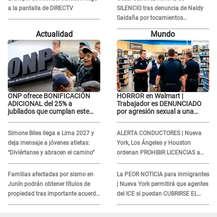
a la pantalla de DIRECTV
SILENCIO tras denuncia de Naldy
Saldaña por tocamientos
indebidos: "Pido respetar la
Actualidad
Mundo
presunción de inocencia"
ONP ofrece BONIFICACIÓN
HORROR en Walmart |
ADICIONAL del 25% a
Trabajador es DENUNCIADO
jubilados que cumplan este
por agresión sexual a una
REQUISITO: revisa si accedes
cliente y su respuesta
aquí
INDIGNÓ A TODOS
Simone Biles llega a Lima 2027 y
ALERTA CONDUCTORES | Nueva
deja mensaje a jóvenes atletas:
York, Los Ángeles y Houston
“Diviértanse y abracen el camino”
ordenan PROHIBIR LICENCIAS a
quienes no presenten ESTE
DOCUMENTO
Familias afectadas por sismo en
La PEOR NOTICIA para inmigrantes
Junín podrán obtener títulos de
| Nueva York permitirá que agentes
propiedad tras importante acuerdo
del ICE si puedan CUBRIRSE EL
de Cofopri
ROSTRO