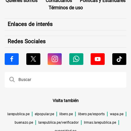
Quiénes somos
Contáctanos
Políticas y Estándares
Términos de uso
Enlaces de interés
Redes Sociales
Visita también
larepublica.pe
elpopular.pe
libero.pe
libero.pe/esports
wapa.pe
buenazo.pe
larepublica.pe/verificador
lrmas.larepublica.pe
cuponidad.pe