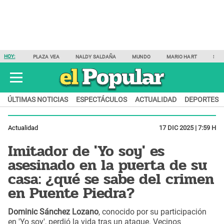
HOY:
PLAZA VEA
NALDY SALDAÑA
MUNDO
MARIO HART
SAM
ÚLTIMAS NOTICIAS
ESPECTÁCULOS
ACTUALIDAD
DEPORTES
Actualidad
17 DIC 2025 | 7:59 H
Imitador de 'Yo soy' es
asesinado en la puerta de su
casa: ¿qué se sabe del crimen
en Puente Piedra?
Dominic Sánchez Lozano
, conocido por su participación
en 'Yo soy', perdió la vida tras un ataque. Vecinos