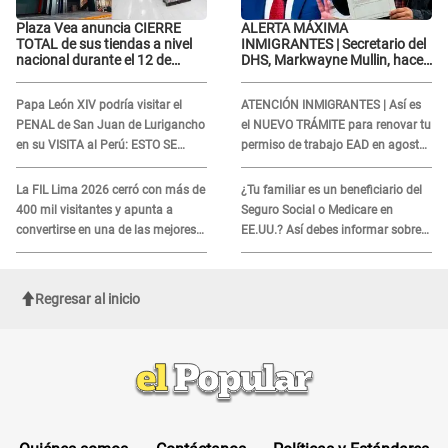
Plaza Vea anuncia CIERRE
ALERTA MÁXIMA
TOTAL de sus tiendas a nivel
INMIGRANTES | Secretario del
nacional durante el 12 de
DHS, Markwayne Mullin, hace
agosto por este MOTIVO
alarmante declaración: "Ahora
vamos por ellos"
Papa León XIV podría visitar el
ATENCIÓN INMIGRANTES | Así es
PENAL de San Juan de Lurigancho
el NUEVO TRÁMITE para renovar tu
en su VISITA al Perú: ESTO SE
permiso de trabajo EAD en agosto
SABE
del 2026
La FIL Lima 2026 cerró con más de
¿Tu familiar es un beneficiario del
400 mil visitantes y apunta a
Seguro Social o Medicare en
convertirse en una de las mejores
EE.UU.? Así debes informar sobre
ferias de Latinoamérica
su muerte para EVITAR COBROS
Regresar al inicio