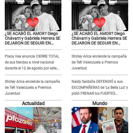
¿SE ACABÓ EL AMOR? Diego
¿SE ACABÓ EL AMOR? Diego
Chávarri y Gabriela Herrera SE
Chávarri y Gabriela Herrera SE
DEJARON DE SEGUIR EN
DEJARON DE SEGUIR EN
INSTAGRAM y él ANUNCIÓ SU
INSTAGRAM y él ANUNCIÓ SU
RENUNCIA A SU PODCAST
RENUNCIA A SU PODCAST
Plaza Vea anuncia CIERRE TOTAL
Shirley Arica enciende la campaña
de sus tiendas a nivel nacional
de Tefi Valenzuela a Premios
durante el 12 de agosto por este
Juventud
MOTIVO
Shirley Arica enciende la campaña
Naldy Saldaña DEFENDIÓ a sus
de Tefi Valenzuela a Premios
EXCOMPAÑERAS de 'La Bella Luz' y
Juventud
pidió FRENAR los FUERTES
ATAQUES en redes: “Aquí el único
Actualidad
Mundo
culpable...”