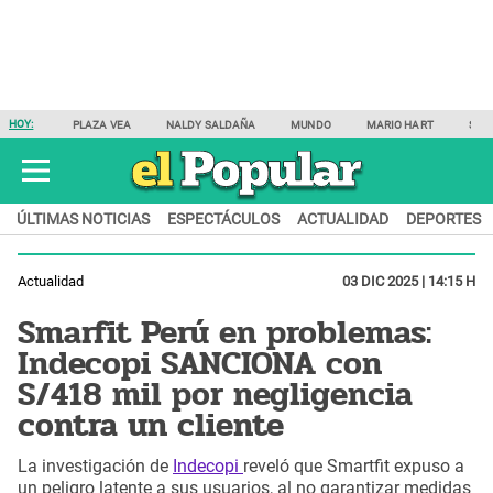
HOY:
PLAZA VEA
NALDY SALDAÑA
MUNDO
MARIO HART
SAM
ÚLTIMAS NOTICIAS
ESPECTÁCULOS
ACTUALIDAD
DEPORTES
Actualidad
03 DIC 2025 | 14:15 H
Smarfit Perú en problemas:
Indecopi SANCIONA con
S/418 mil por negligencia
contra un cliente
La investigación de
Indecopi
reveló que Smartfit expuso a
un peligro latente a sus usuarios, al no garantizar medidas