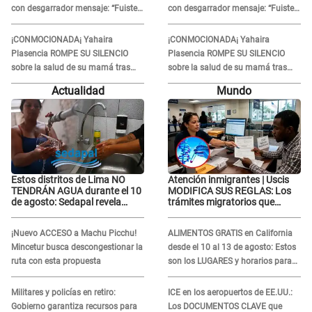
con desgarrador mensaje: “Fuiste
con desgarrador mensaje: “Fuiste
una gran mujer”
una gran mujer”
¡CONMOCIONADA¡ Yahaira
¡CONMOCIONADA¡ Yahaira
Plasencia ROMPE SU SILENCIO
Plasencia ROMPE SU SILENCIO
sobre la salud de su mamá tras
sobre la salud de su mamá tras
APARECER en centro oncológico:
APARECER en centro oncológico:
Actualidad
Mundo
“La oración tiene poder”
“La oración tiene poder”
Estos distritos de Lima NO
Atención inmigrantes | Uscis
TENDRÁN AGUA durante el 10
MODIFICA SUS REGLAS: Los
de agosto: Sedapal revela
trámites migratorios que
horarios oficiales
podrían necesitar tu prueba de
ADN
¡Nuevo ACCESO a Machu Picchu!
ALIMENTOS GRATIS en California
Mincetur busca descongestionar la
desde el 10 al 13 de agosto: Estos
ruta con esta propuesta
son los LUGARES y horarios para
recibir la ayuda
Militares y policías en retiro:
ICE en los aeropuertos de EE.UU.:
Gobierno garantiza recursos para
Los DOCUMENTOS CLAVE que