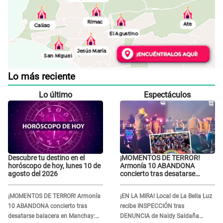
Lo más reciente
Lo último
Espectáculos
Descubre tu destino en el
¡MOMENTOS DE TERROR!
horóscopo de hoy, lunes 10 de
Armonía 10 ABANDONA
agosto del 2026
concierto tras desatarse
balacera en Manchay:
Exponen impactantes
¡MOMENTOS DE TERROR! Armonía
¡EN LA MIRA! Local de La Bella Luz
imágenes
10 ABANDONA concierto tras
recibe INSPECCIÓN tras
desatarse balacera en Manchay:
DENUNCIA de Naldy Saldaña