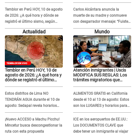
Exponen impactantes imágenes
contra el exdirector César Sánchez
Temblor en Perú HOY, 10 de agosto
Carlos Alcántara anuncia la
de 2026: ¿A qué hora y dónde se
muerte de su madre y conmueve
registró el último sismo, según
con desgarrador mensaje: “Fuiste
IGP?
una gran mujer”
Actualidad
Mundo
Temblor en Perú HOY, 10 de
Atención inmigrantes | Uscis
agosto de 2026: ¿A qué hora y
MODIFICA SUS REGLAS: Los
dónde se registró el último
trámites migratorios que
sismo, según IGP?
podrían necesitar tu prueba de
ADN
Estos distritos de Lima NO
ALIMENTOS GRATIS en California
TENDRÁN AGUA durante el 10 de
desde el 10 al 13 de agosto: Estos
agosto: Sedapal revela horarios
son los LUGARES y horarios para
oficiales
recibir la ayuda
¡Nuevo ACCESO a Machu Picchu!
ICE en los aeropuertos de EE.UU.:
Mincetur busca descongestionar la
Los DOCUMENTOS CLAVE que
ruta con esta propuesta
debe tener un inmigrante al viajar