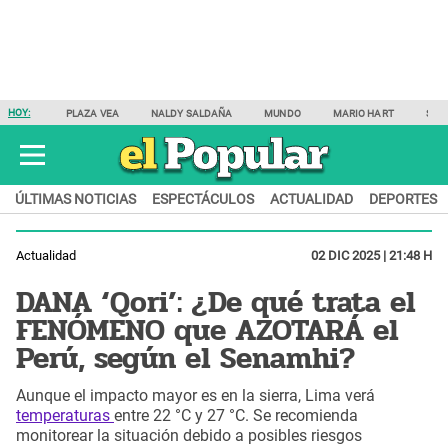
HOY:
PLAZA VEA
NALDY SALDAÑA
MUNDO
MARIO HART
SAM
ÚLTIMAS NOTICIAS
ESPECTÁCULOS
ACTUALIDAD
DEPORTES
Actualidad
02 DIC 2025 | 21:48 H
DANA ‘Qori’: ¿De qué trata el
FENÓMENO que AZOTARÁ el
Perú, según el Senamhi?
Aunque el impacto mayor es en la sierra, Lima verá
temperaturas
entre 22 °C y 27 °C. Se recomienda
monitorear la situación debido a posibles riesgos