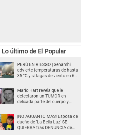
Lo último de El Popular
PERÚ EN RIESGO | Senamhi
advierte temperaturas de hasta
35 °C y ráfagas de viento en 6
regiones del país
Mario Hart revela que le
detectaron un TUMOR en
delicada parte del cuerpo y
expone diagnóstico: "Dolores
muy fuertes..."
¡NO AGUANTÓ MÁS! Esposa de
dueño de ‘La Bella Luz’ SE
QUIEBRA tras DENUNCIA de
Héctor Boza y ARREMETE
contra Claudia Salazar