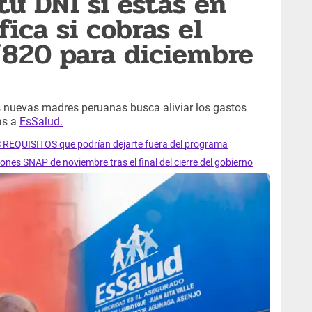
tu DNI si estás en
fica si cobras el
/820 para diciembre
 nuevas madres peruanas busca aliviar los gastos
ias a
EsSalud.
 REQUISITOS que podrían dejarte fuera del programa
ones SNAP de noviembre tras el final del cierre del gobierno