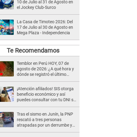
10 de Julio al 31 de Agosto en
el Jockey Club-Surco
La Casa de Timoteo 2026: Del
17 de Julio al 30 de Agosto en
Mega Plaza - Independencia
Te Recomendamos
Temblor en Perú HOY, 07 de
agosto de 2026: ¿A qué hora y
dónde se registró el último
sismo, según IGP?
¡Atención afiliados! SIS otorga
beneficio económico y así
puedes consultar con tu DNI si
te corresponde
Tras el sismo en Junín, la PNP
rescató a tres personas
atrapadas por un derrumbe y
reforzó los operativos de
emergencia