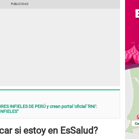
 INFIELES DE PERÚ y crean portal 'oficial' 'RNI':
INFIELES"
car si estoy en EsSalud?