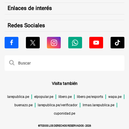
Enlaces de interés
Redes Sociales
Visita también
larepublica.pe
elpopular.pe
libero.pe
libero.pe/esports
wapa.pe
buenazo.pe
larepublica.pe/verificador
lrmas.larepublica.pe
cuponidad.pe
©TODOS LOS DERECHOS RESERVADOS -
2026