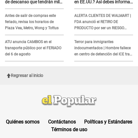
de descanso que tendrán miles
en EE.UU.? Así debes informar
de peruanos
sobre su muerte para EVITAR
COBROS
Antes de salir de compras este
ALERTA CLIENTES DE WALMART |
feriado, revisa los horarios de
FDA anunció el RETIRO DE
Plaza Vea, Metro, Wong y Tottus
PRODUCTO por ser un RIESGO
MORTAL para consumidores: ¿Cuál
es?
ATU anuncia CAMBIOS en el
Terror para inmigrantes
transporte público por el FERIADO
indocumentados | Hombre fallece
del 6 de agosto
en centro de detención del ICE tras
sufrir una "emergencia médica"
Regresar al inicio
Quiénes somos
Contáctanos
Políticas y Estándares
Términos de uso