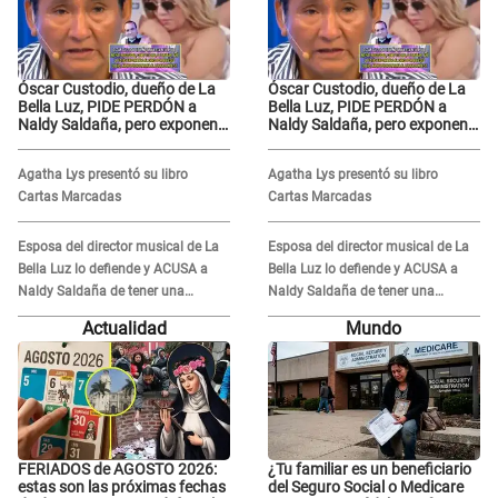
Óscar Custodio, dueño de La
Óscar Custodio, dueño de La
Bella Luz, PIDE PERDÓN a
Bella Luz, PIDE PERDÓN a
Naldy Saldaña, pero exponen
Naldy Saldaña, pero exponen
audio donde le reclama por
audio donde le reclama por
VIDEOS: "No hay necesidad de
VIDEOS: "No hay necesidad de
Agatha Lys presentó su libro
Agatha Lys presentó su libro
grabar"
grabar"
Cartas Marcadas
Cartas Marcadas
Esposa del director musical de La
Esposa del director musical de La
Bella Luz lo defiende y ACUSA a
Bella Luz lo defiende y ACUSA a
Naldy Saldaña de tener una
Naldy Saldaña de tener una
relación con él y otros integrantes
relación con él y otros integrantes
Actualidad
Mundo
FERIADOS de AGOSTO 2026:
¿Tu familiar es un beneficiario
estas son las próximas fechas
del Seguro Social o Medicare