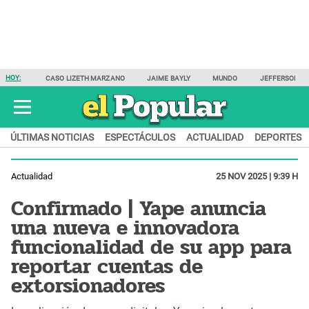
HOY:
CASO LIZETH MARZANO
JAIME BAYLY
MUNDO
JEFFERSON F
ÚLTIMAS NOTICIAS
ESPECTÁCULOS
ACTUALIDAD
DEPORTES
Actualidad
25 NOV 2025 | 9:39 H
Confirmado | Yape anuncia
una nueva e innovadora
funcionalidad de su app para
reportar cuentas de
extorsionadores