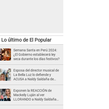
Lo último de El Popular
Semana Santa en Perú 2024:
¿El Gobierno establecerá ley
seca durante los días festivos?
Esposa del director musical de
La Bella Luz lo defiende y
ACUSA a Naldy Saldaña de
tener una relación con él y
otros integrantes
Exponen la REACCIÓN de
Mackeily Luján al ver
LLORANDO a Naldy Saldaña
tras AGRESIÓN de director de
'La Bella Luz': Esto hizo