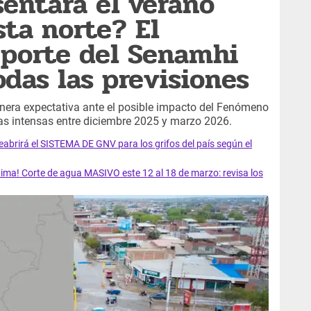
entará el verano
sta norte? El
eporte del Senamhi
das las previsiones
genera expectativa ante el posible impacto del Fenómeno
ias intensas entre diciembre 2025 y marzo 2026.
rirá el SISTEMA DE GNV para los grifos del país según el
ma! Corte de agua MASIVO este 12 al 18 de marzo: revisa los