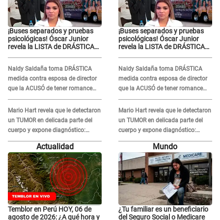
¡Buses separados y pruebas
¡Buses separados y pruebas
psicológicas! Óscar Junior
psicológicas! Óscar Junior
revela la LISTA de DRÁSTICAS
revela la LISTA de DRÁSTICAS
medidas para prevenir acoso
medidas para prevenir acoso
en 'La Bella Luz' tras caso
en 'La Bella Luz' tras caso
Naldy Saldaña toma DRÁSTICA
Naldy Saldaña toma DRÁSTICA
Naldy Saldaña
Naldy Saldaña
medida contra esposa de director
medida contra esposa de director
que la ACUSÓ de tener romance
que la ACUSÓ de tener romance
con él: "Muy triste..."
con él: "Muy triste..."
Mario Hart revela que le detectaron
Mario Hart revela que le detectaron
un TUMOR en delicada parte del
un TUMOR en delicada parte del
cuerpo y expone diagnóstico:
cuerpo y expone diagnóstico:
"Dolores muy fuertes..."
"Dolores muy fuertes..."
Actualidad
Mundo
Temblor en Perú HOY, 06 de
¿Tu familiar es un beneficiario
agosto de 2026: ¿A qué hora y
del Seguro Social o Medicare