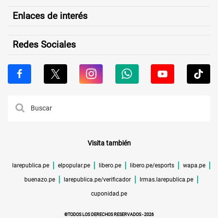
Enlaces de interés
Redes Sociales
Visita también
larepublica.pe
elpopular.pe
libero.pe
libero.pe/esports
wapa.pe
buenazo.pe
larepublica.pe/verificador
lrmas.larepublica.pe
cuponidad.pe
©TODOS LOS DERECHOS RESERVADOS -
2026