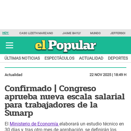
HOY:
CASO LIZETH MARZANO
JAIME BAYLY
MUNDO
JEFFERSON F
ÚLTIMAS NOTICIAS
ESPECTÁCULOS
ACTUALIDAD
DEPORTES
Actualidad
22 NOV 2025 | 18:49 H
Confirmado | Congreso
aprueba nueva escala salarial
para trabajadores de la
Sunarp
El
Ministerio de Economía
elaborará un estudio técnico en
30 días y, tras otro mes de aprobación, se definirán los