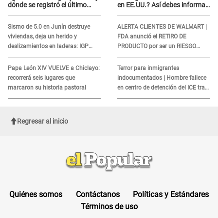
dónde se registró el último
en EE.UU.? Así debes informar
sismo, según IGP?
sobre su muerte para EVITAR
COBROS
Sismo de 5.0 en Junín destruye
ALERTA CLIENTES DE WALMART |
viviendas, deja un herido y
FDA anunció el RETIRO DE
deslizamientos en laderas: IGP
PRODUCTO por ser un RIESGO
alerta sobre posibles réplicas
MORTAL para consumidores: ¿Cuál
es?
Papa León XIV VUELVE a Chiclayo:
Terror para inmigrantes
recorrerá seis lugares que
indocumentados | Hombre fallece
marcaron su historia pastoral
en centro de detención del ICE tras
sufrir una "emergencia médica"
Regresar al inicio
Quiénes somos
Contáctanos
Políticas y Estándares
Términos de uso