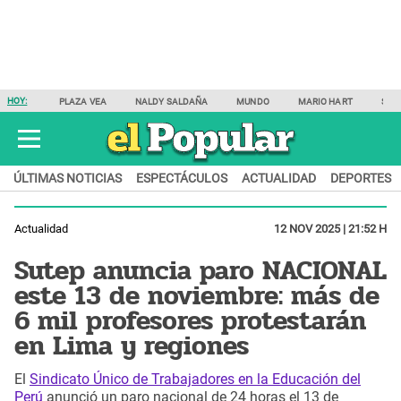
HOY:
PLAZA VEA
NALDY SALDAÑA
MUNDO
MARIO HART
SAM
ÚLTIMAS NOTICIAS
ESPECTÁCULOS
ACTUALIDAD
DEPORTES
Actualidad
12 NOV 2025 | 21:52 H
Sutep anuncia paro NACIONAL
este 13 de noviembre: más de
6 mil profesores protestarán
en Lima y regiones
El
Sindicato Único de Trabajadores en la Educación del
Perú
anunció un paro nacional de 24 horas el 13 de