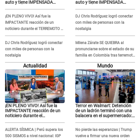
auto y tiene IMPENSADA
auto y tiene IMPENSADA
REACCIÓN al ser expuesta: "Es
REACCIÓN al ser expuesta: "Es
un..."
un..."
¡EN PLENO VIVO! Así fue la
DJ Chris Rodríguez logró conectar
IMPACTANTE reacción de un
con miles de personas con la
noticiero durante el TERREMOTO de
nostalgia
7,4 en Colombia
DJ Chris Rodríguez logró conectar
Milena Zárate SE QUIEBRA al
con miles de personas con la
pronunciarse sobre el estado de su
nostalgia
familia en Colombia tras terremoto
de 7,4: "Se han caído..."
Actualidad
Mundo
¡EN PLENO VIVO! Así fue la
Terror en Walmart: Detención
IMPACTANTE reacción de un
de un ladrón terminó con una
noticiero durante el
balacera en el supermercado:
TERREMOTO de 7,4 en
¿Hubo algún herido?
Colombia
ALERTA SÍSMICA | Perú supera los
No pierde las esperanzas | Trump
500 SISMOS a nivel nacional: IGP
vuelve a firmar una nueva orden