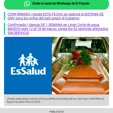
Únete al canal de Whatsapp de El Popular
CONFIRMADO | Desde ESTA FECHA se reabrirá el SISTEMA DE
GNV para los grifos del país según el Gobierno
Confirmado | ¡Sequía DE 1 SEMANA en Lima! Corte de agua
MASIVO este 12 al 18 de marzo: revisa los 52 sectores afectados
SIN SERVICIO
¿Puedo retirar el bono de S/2.070 por SEPELIO de ESSALUD en vida? Esto CONFIRMA el
Seguro Social en Perú en 2025