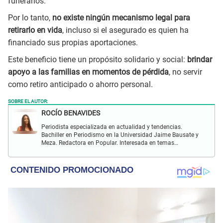
funerarios.
Por lo tanto,
no existe ningún mecanismo legal para
retirarlo en vida
, incluso si el asegurado es quien ha
financiado sus propias aportaciones.
Este beneficio tiene un propósito solidario y social:
brindar
apoyo a las familias en momentos de pérdida
, no servir
como retiro anticipado o ahorro personal.
SOBRE EL AUTOR:
ROCÍO BENAVIDES
Periodista especializada en actualidad y tendencias.
Bachiller en Periodismo en la Universidad Jaime Bausate y
Meza. Redactora en Popular. Interesada en temas
relacionados con actualidad nacional e internacional,
virales en tendencia y más.