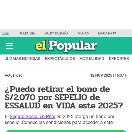
HOY:
PLAZA VEA
NALDY SALDAÑA
MUNDO
MARIO HART
SAM
ÚLTIMAS NOTICIAS
ESPECTÁCULOS
ACTUALIDAD
DEPORTES
Actualidad
12 NOV 2025 | 16:37 H
¿Puedo retirar el bono de
S/2.070 por SEPELIO de
ESSALUD en VIDA este 2025?
El
Seguro Social en Perú
en 2025 otorga un bono por
sepelio. Conoce las condiciones para acceder a este.