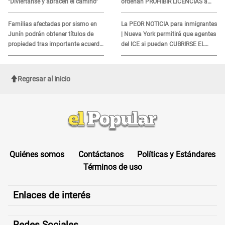
“Diviértanse y abracen el camino”
ordenan PROHIBIR LICENCIAS a
quienes no presenten ESTE
DOCUMENTO
Familias afectadas por sismo en
La PEOR NOTICIA para inmigrantes
Junín podrán obtener títulos de
| Nueva York permitirá que agentes
propiedad tras importante acuerdo
del ICE si puedan CUBRIRSE EL
de Cofopri
ROSTRO
Regresar al inicio
Quiénes somos
Contáctanos
Políticas y Estándares
Términos de uso
Enlaces de interés