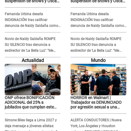
suspensión de shows y Óscar
suspensión de shows y Óscar
Junior se JUSTIFICA: "Por un
Junior se JUSTIFICA: "Por un
error no vamos a pagar todos"
error no vamos a pagar todos"
Fernanda Urbina desata
Fernanda Urbina desata
INDIGNACIÓN tras calificar
INDIGNACIÓN tras calificar
denuncia de Naldy Saldaña como
denuncia de Naldy Saldaña como
'acto bochornoso': "No es justo
'acto bochornoso': "No es justo
atacar a otra mujer"
atacar a otra mujer"
Novio de Naldy Saldaña ROMPE
Novio de Naldy Saldaña ROMPE
SU SILENCIO tras denuncia a
SU SILENCIO tras denuncia a
exdirector de 'La Bella Luz': "Me
exdirector de 'La Bella Luz': "Me
basta con que ella esté bien"
basta con que ella esté bien"
Actualidad
Mundo
ONP ofrece BONIFICACIÓN
HORROR en Walmart |
ADICIONAL del 25% a
Trabajador es DENUNCIADO
jubilados que cumplan este
por agresión sexual a una
REQUISITO: revisa si accedes
cliente y su respuesta
aquí
INDIGNÓ A TODOS
Simone Biles llega a Lima 2027 y
ALERTA CONDUCTORES | Nueva
deja mensaje a jóvenes atletas:
York, Los Ángeles y Houston