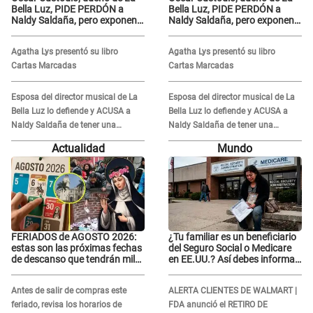
Bella Luz, PIDE PERDÓN a
Bella Luz, PIDE PERDÓN a
Naldy Saldaña, pero exponen
Naldy Saldaña, pero exponen
audio donde le reclama por
audio donde le reclama por
VIDEOS: "No hay necesidad de
VIDEOS: "No hay necesidad de
Agatha Lys presentó su libro
Agatha Lys presentó su libro
grabar"
grabar"
Cartas Marcadas
Cartas Marcadas
Esposa del director musical de La
Esposa del director musical de La
Bella Luz lo defiende y ACUSA a
Bella Luz lo defiende y ACUSA a
Naldy Saldaña de tener una
Naldy Saldaña de tener una
relación con él y otros integrantes
relación con él y otros integrantes
Actualidad
Mundo
FERIADOS de AGOSTO 2026:
¿Tu familiar es un beneficiario
estas son las próximas fechas
del Seguro Social o Medicare
de descanso que tendrán miles
en EE.UU.? Así debes informar
de peruanos
sobre su muerte para EVITAR
COBROS
Antes de salir de compras este
ALERTA CLIENTES DE WALMART |
feriado, revisa los horarios de
FDA anunció el RETIRO DE