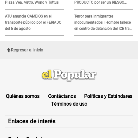
Plaza Vea, Metro, Wong y Tottus
PRODUCTO por ser un RIESGO
MORTAL para consumidores: ¿Cuál
es?
ATU anuncia CAMBIOS en el
Terror para inmigrantes
transporte público por el FERIADO
indocumentados | Hombre fallece
del 6 de agosto
en centro de detención del ICE tras
sufrir una "emergencia médica"
Regresar al inicio
Quiénes somos
Contáctanos
Políticas y Estándares
Términos de uso
Enlaces de interés