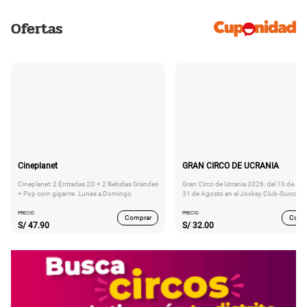
Ofertas
Cineplanet
GRAN CIRCO DE UCRANIA
Cineplanet: 2 Entradas 2D + 2 Bebidas Grandes
Gran Circo de Ucrania 2026: del 10 de Juli
+ Pop corn gigante. Lunes a Domingo
31 de Agosto en el Jockey Club-Surco
PRECIO
PRECIO
Comprar
Comp
S/
47.90
S/
32.00