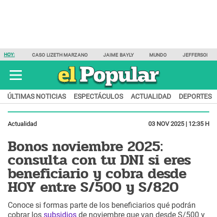
HOY:
CASO LIZETH MARZANO
JAIME BAYLY
MUNDO
JEFFERSON F
ÚLTIMAS NOTICIAS
ESPECTÁCULOS
ACTUALIDAD
DEPORTES
Actualidad
03 NOV 2025 | 12:35 H
Bonos noviembre 2025:
consulta con tu DNI si eres
beneficiario y cobra desde
HOY entre S/500 y S/820
Conoce si formas parte de los beneficiarios qué podrán
cobrar los
subsidios
de noviembre que van desde S/500 y