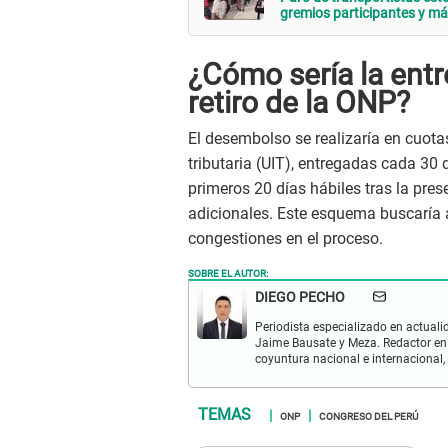
gremios participantes y m
¿Cómo sería la entr
retiro de la ONP?
El desembolso se realizaría en cuot
tributaria (UIT), entregadas cada 30 d
primeros 20 días hábiles tras la pres
adicionales. Este esquema buscaría a
congestiones en el proceso.
SOBRE EL AUTOR:
DIEGO PECHO
Periodista especializado en actualid
Jaime Bausate y Meza. Redactor en
coyuntura nacional e internacional,
ONP
CONGRESO DEL PERÚ