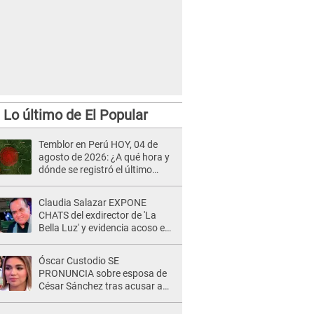
Lo último de El Popular
Temblor en Perú HOY, 04 de
agosto de 2026: ¿A qué hora y
dónde se registró el último
sismo, según IGP?
Claudia Salazar EXPONE
CHATS del exdirector de 'La
Bella Luz' y evidencia acoso e
insistencia: "Vas a estar
conmigo, no pasa nada"
Óscar Custodio SE
PRONUNCIA sobre esposa de
César Sánchez tras acusar a
Naldy Saldaña de ser PAREJA
del músico: "Lo dejo en manos