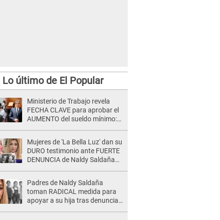
Lo último de El Popular
Ministerio de Trabajo revela
FECHA CLAVE para aprobar el
AUMENTO del sueldo mínimo:
"Tenemos que activar..."
Mujeres de 'La Bella Luz' dan su
DURO testimonio ante FUERTE
DENUNCIA de Naldy Saldaña
contra director: "Cualquier
acusación de apañamiento..."
Padres de Naldy Saldaña
toman RADICAL medida para
apoyar a su hija tras denuncia
contra director musical de La
Bella Luz: "Esto no se va a