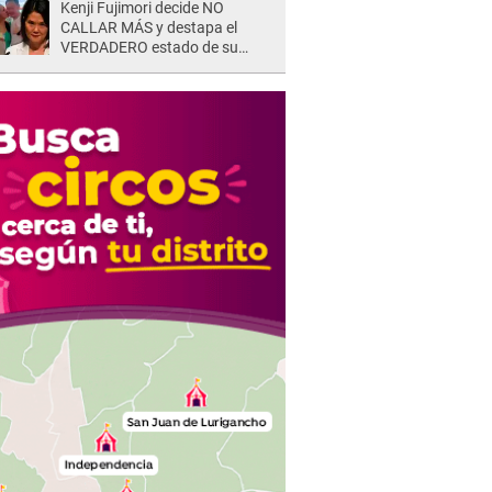
Kenji Fujimori decide NO
quedar así"
CALLAR MÁS y destapa el
VERDADERO estado de su
relación familiar con Keiko
Fujimori: "Mi familia es Érika, mi
suegra..."