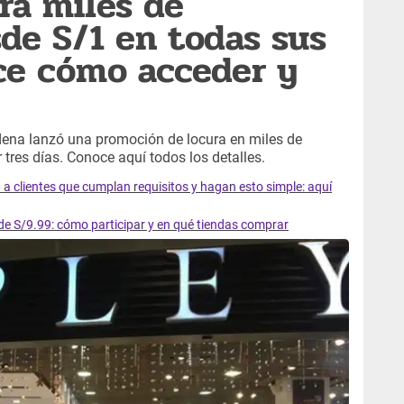
rá miles de
de S/1 en todas sus
ce cómo acceder y
dena lanzó una promoción de locura en miles de
res días. Conoce aquí todos los detalles.
 clientes que cumplan requisitos y hagan esto simple: aquí
de S/9.99: cómo participar y en qué tiendas comprar