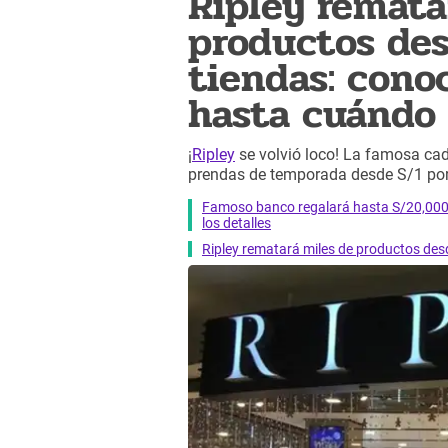
Ripley remata
productos des
tiendas: cono
hasta cuándo
¡
Ripley
se volvió loco! La famosa ca
prendas de temporada desde S/1 por t
Famoso banco regalará hasta S/20,000 a
los detalles
Ripley rematará miles de productos des