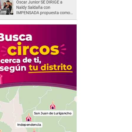
Óscar Junior SE DIRIGE a
Naldy Saldaña con
IMPENSADA propuesta como
nuevo líder de 'La Bella Luz' tras
denuncia: "Otro tipo de ley..."