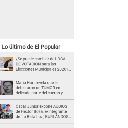
Lo último de El Popular
¿Se puede cambiar de LOCAL
DE VOTACIÓN para las
Elecciones Municipales 2026?
ONPE emite INESPERADA
respuesta
Mario Hart revela que le
detectaron un TUMOR en
delicada parte del cuerpo y
expone diagnóstico: "Dolores
muy fuertes..."
Óscar Junior expone AUDIOS
de Héctor Boza, exintegrante
de 'La Bella Luz', BURLÁNDOSE
de Anely Dávila tras acusarlo
de maltrato: "Grábame..."