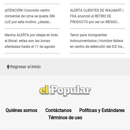
PRIORIDAD para votar el 4 de
sobre su muerte para EVITAR
octubre
COBROS
¡ATENCIÓN! Conocido centro
ALERTA CLIENTES DE WALMART |
comercial de Lima se queda SIN
FDA anunció el RETIRO DE
LUZ por este motivo: ¿desde
PRODUCTO por ser un RIESGO
cuándo atenderá?
MORTAL para consumidores: ¿Cuál
es?
Marina ALERTA por oleaje en todo
Terror para inmigrantes
el litoral: estas son las zonas
indocumentados | Hombre fallece
afectadas hasta el 11 de agosto
en centro de detención del ICE tras
sufrir una "emergencia médica"
Regresar al inicio
Quiénes somos
Contáctanos
Políticas y Estándares
Términos de uso