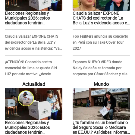
Elecciones Regionales y
Claudia Salazar EXPONE
Municipales 2026: estos
CHATS del exdirector de 'La
ciudadanos tendrán
Bella Luz' y evidencia acoso e
PRIORIDAD para votar el 4 de
insistencia: "Vas a estar
octubre
conmigo, no pasa nada"
Claudia Salazar EXPONE CHATS
Foo Fighters anuncia su concierto
del exdirector de 'La Bella Luz' y
en Perú con su Take Cover Tour
evidencia acoso e insistencia: "Vas
2027
a estar conmigo, no pasa nada"
¡ATENCIÓN! Conocido centro
Exponen NUEVO VIDEO donde
comercial de Lima se queda SIN
Naldy Saldaña es tomada por
LUZ por este motivo: ¿desde
sorpresa por César Sánchez y ella
cuándo atenderá?
evidencia su REACCIÓN: Le agarró
Actualidad
Mundo
la mano
Elecciones Regionales y
¿Tu familiar es un beneficiario
Municipales 2026: estos
del Seguro Social o Medicare
ciudadanos tendrán
en EE.UU.? Así debes informar