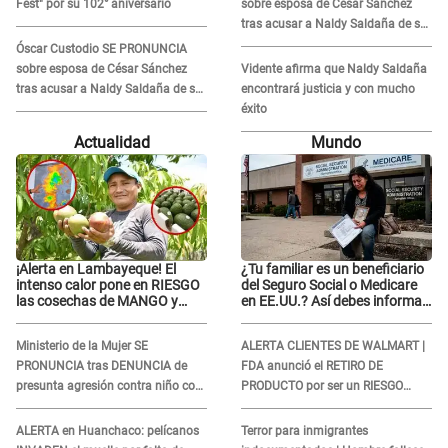
Fest" por su 102° aniversario
sobre esposa de César Sánchez
tras acusar a Naldy Saldaña de ser
PAREJA del músico: "Lo dejo en
Óscar Custodio SE PRONUNCIA
manos de la justicia"
sobre esposa de César Sánchez
Vidente afirma que Naldy Saldaña
tras acusar a Naldy Saldaña de ser
encontrará justicia y con mucho
PAREJA del músico: "Lo dejo en
éxito
manos de la justicia"
Actualidad
Mundo
¡Alerta en Lambayeque! El
¿Tu familiar es un beneficiario
intenso calor pone en RIESGO
del Seguro Social o Medicare
las cosechas de MANGO y
en EE.UU.? Así debes informar
PALTA
sobre su muerte para EVITAR
COBROS
Ministerio de la Mujer SE
ALERTA CLIENTES DE WALMART |
PRONUNCIA tras DENUNCIA de
FDA anunció el RETIRO DE
presunta agresión contra niño con
PRODUCTO por ser un RIESGO
autismo en Surco
MORTAL para consumidores: ¿Cuál
es?
ALERTA en Huanchaco: pelícanos
Terror para inmigrantes