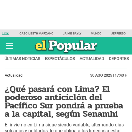
HOY:
CASO LIZETH MARZANO
JAIME BAYLY
MUNDO
JEFFERSON F
ÚLTIMAS NOTICIAS
ESPECTÁCULOS
ACTUALIDAD
DEPORTES
Actualidad
30 AGO 2025 | 17:43 H
¿Qué pasará con Lima? El
poderoso anticiclón del
Pacífico Sur pondrá a prueba
a la capital, según Senamhi
El invierno en Lima sigue siendo variable, alternando días
soleados y nublados, lo que obliga a los limeños a estar