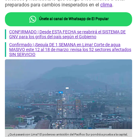
preparados para cambios inesperados en el
clima
.
Únete al canal de Whatsapp de El Popular
CONFIRMADO | Desde ESTA FECHA se reabrirá el SISTEMA DE
GNV para los grifos del país según el Gobierno
Confirmado | ¡Sequía DE 1 SEMANA en Lima! Corte de agua
MASIVO este 12 al 18 de marzo: revisa los 52 sectores afectados
SIN SERVICIO
¿Qué pasará con Lima? El poderoso anticiclón del Pacífico Sur pondrá a prueba a la capital,