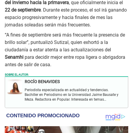
del invierno hacia la primavera
, que oficialmente inicia el
22 de septiembre
. Durante este proceso, el sol irá ganando
espacio progresivamente y hacia finales de mes las
jornadas soleadas serán más frecuentes.
“A fines de septiembre será más frecuente la presencia de
brillo solar”, puntualizó Sutizal, quien exhortó a la
ciudadanía a estar atenta a las actualizaciones del
Senamhi
para decidir mejor entre ropa ligera o abrigadora
antes de salir de casa.
SOBRE EL AUTOR:
ROCÍO BENAVIDES
Periodista especializada en actualidad y tendencias.
Bachiller en Periodismo en la Universidad Jaime Bausate y
Meza. Redactora en Popular. Interesada en temas
relacionados con actualidad nacional e internacional,
virales en tendencia y más.