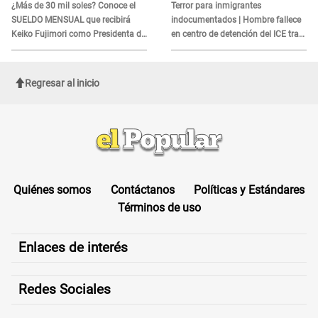
es?
¿Más de 30 mil soles? Conoce el
Terror para inmigrantes
SUELDO MENSUAL que recibirá
indocumentados | Hombre fallece
Keiko Fujimori como Presidenta de
en centro de detención del ICE tras
la República
sufrir una "emergencia médica"
Regresar al inicio
Quiénes somos
Contáctanos
Políticas y Estándares
Términos de uso
Enlaces de interés
Redes Sociales