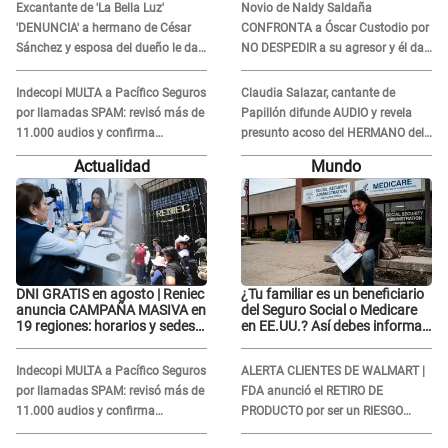
Excantante de 'La Bella Luz'
Novio de Naldy Saldaña
tranquila"
'DENUNCIA' a hermano de César
CONFRONTA a Óscar Custodio por
Sánchez y esposa del dueño le da
NO DESPEDIR a su agresor y él da
INDIGNANTE respuesta: "Ellos son
INDIGNANTE respuesta: "Nadie me
así, tranquila"
dice qué hacer"
Indecopi MULTA a Pacífico Seguros
Claudia Salazar, cantante de
por llamadas SPAM: revisó más de
Papillón difunde AUDIO y revela
11.000 audios y confirma
presunto acoso del HERMANO del
SANCIÓN
director musical de La Bella Luz:
Actualidad
Mundo
"Me quedé asustada, en shock"
DNI GRATIS en agosto | Reniec
¿Tu familiar es un beneficiario
anuncia CAMPAÑA MASIVA en
del Seguro Social o Medicare
19 regiones: horarios y sedes
en EE.UU.? Así debes informar
oficiales
sobre su muerte para EVITAR
COBROS
Indecopi MULTA a Pacífico Seguros
ALERTA CLIENTES DE WALMART |
por llamadas SPAM: revisó más de
FDA anunció el RETIRO DE
11.000 audios y confirma
PRODUCTO por ser un RIESGO
SANCIÓN
MORTAL para consumidores: ¿Cuál