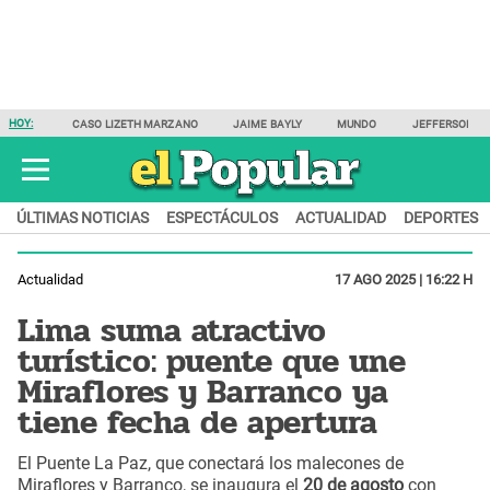
HOY:
CASO LIZETH MARZANO
JAIME BAYLY
MUNDO
JEFFERSON F
ÚLTIMAS NOTICIAS
ESPECTÁCULOS
ACTUALIDAD
DEPORTES
Actualidad
17 AGO 2025 | 16:22 H
Lima suma atractivo
turístico: puente que une
Miraflores y Barranco ya
tiene fecha de apertura
El Puente La Paz, que conectará los malecones de
Miraflores y Barranco, se inaugura el
20 de agosto
con