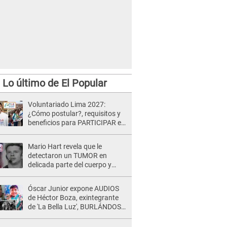
Lo último de El Popular
Voluntariado Lima 2027:
¿Cómo postular?, requisitos y
beneficios para PARTICIPAR en
los Juegos Panamericanos
Mario Hart revela que le
detectaron un TUMOR en
delicada parte del cuerpo y
expone diagnóstico: "Dolores
muy fuertes..."
Óscar Junior expone AUDIOS
de Héctor Boza, exintegrante
de 'La Bella Luz', BURLÁNDOSE
de Anely Dávila tras acusarlo
de maltrato: "Grábame..."