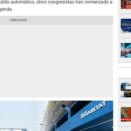
paldo automático, otros congresistas han comenzado a
agenda.