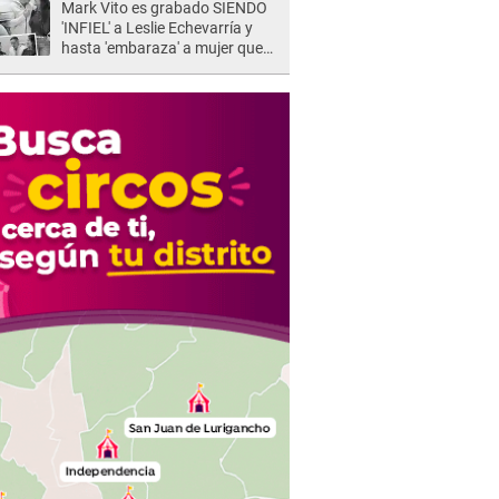
Mark Vito es grabado SIENDO
'INFIEL' a Leslie Echevarría y
hasta 'embaraza' a mujer que
sería su AMANTE: "¡Eres un
desgraciado! "