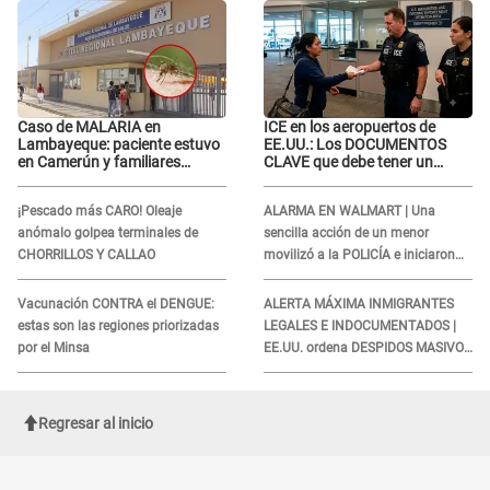
Caso de MALARIA en
ICE en los aeropuertos de
Lambayeque: paciente estuvo
EE.UU.: Los DOCUMENTOS
en Camerún y familiares
CLAVE que debe tener un
denuncian demora en
inmigrante al viajar
tratamiento
¡Pescado más CARO! Oleaje
ALARMA EN WALMART | Una
anómalo golpea terminales de
sencilla acción de un menor
CHORRILLOS Y CALLAO
movilizó a la POLICÍA e iniciaron
una investigación por lo hallado:
¿Qué ocurrió?
Vacunación CONTRA el DENGUE:
ALERTA MÁXIMA INMIGRANTES
estas son las regiones priorizadas
LEGALES E INDOCUMENTADOS |
por el Minsa
EE.UU. ordena DESPIDOS MASIVOS
y DEPORTACIONES a estos
extranjeros
Regresar al inicio