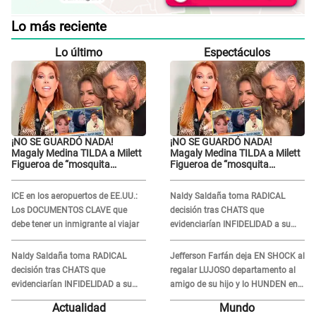
Lo más reciente
Lo último
Espectáculos
¡NO SE GUARDÓ NADA!
¡NO SE GUARDÓ NADA!
Magaly Medina TILDA a Milett
Magaly Medina TILDA a Milett
Figueroa de “mosquita
Figueroa de “mosquita
muerta” y cuestiona su
muerta” y cuestiona su
RECONCILIACIÓN con
RECONCILIACIÓN con
ICE en los aeropuertos de EE.UU.:
Naldy Saldaña toma RADICAL
Marcelo Tinelli en TV argentina
Marcelo Tinelli en TV argentina
Los DOCUMENTOS CLAVE que
decisión tras CHATS que
debe tener un inmigrante al viajar
evidenciarían INFIDELIDAD a su
novio con animador de 'La Bella
Luz': "Un día..."
Naldy Saldaña toma RADICAL
Jefferson Farfán deja EN SHOCK al
decisión tras CHATS que
regalar LUJOSO departamento al
evidenciarían INFIDELIDAD a su
amigo de su hijo y lo HUNDEN en
novio con animador de 'La Bella
redes: "A su hija se lo negó"
Actualidad
Mundo
Luz': "Un día..."