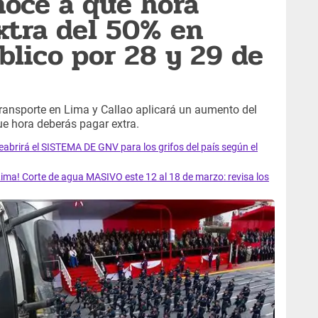
noce a qué hora
extra del 50% en
blico por 28 y 29 de
 transporte en Lima y Callao aplicará un aumento del
e hora deberás pagar extra.
rirá el SISTEMA DE GNV para los grifos del país según el
ma! Corte de agua MASIVO este 12 al 18 de marzo: revisa los