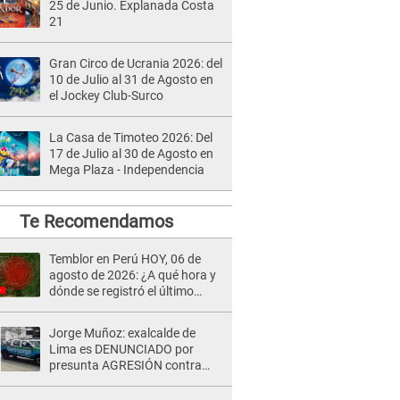
25 de Junio. Explanada Costa
21
Gran Circo de Ucrania 2026: del
10 de Julio al 31 de Agosto en
el Jockey Club-Surco
La Casa de Timoteo 2026: Del
17 de Julio al 30 de Agosto en
Mega Plaza - Independencia
Te Recomendamos
Temblor en Perú HOY, 06 de
agosto de 2026: ¿A qué hora y
dónde se registró el último
sismo, según IGP?
Jorge Muñoz: exalcalde de
Lima es DENUNCIADO por
presunta AGRESIÓN contra
serena GESTANTE en
Miraflores