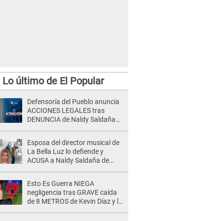
Lo último de El Popular
Defensoría del Pueblo anuncia
ACCIONES LEGALES tras
DENUNCIA de Naldy Saldaña
contra director de La Bella Luz:
"El sistema de justicia..."
Esposa del director musical de
La Bella Luz lo defiende y
ACUSA a Naldy Saldaña de
tener una relación con él y
otros integrantes
Esto Es Guerra NIEGA
negligencia tras GRAVE caída
de 8 METROS de Kevin Díaz y lo
SEÑALAN: "No adoptó la
postura correcta"