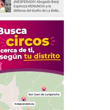
¡INESPERADO! Abogado Benji
Espinoza RENUNCIA a la
defensa del dueño de La Bella
Luz tras difusión de POLÉMICO
audio: "Nada que defender"