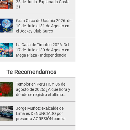
25 de Junio. Explanada Costa
21
Gran Circo de Ucrania 2026: del
10 de Julio al 31 de Agosto en
el Jockey Club-Surco
La Casa de Timoteo 2026: Del
17 de Julio al 30 de Agosto en
Mega Plaza - Independencia
Te Recomendamos
Temblor en Perú HOY, 06 de
agosto de 2026: ¿A qué hora y
dónde se registró el último
sismo, según IGP?
Jorge Muñoz: exalcalde de
Lima es DENUNCIADO por
presunta AGRESIÓN contra
serena GESTANTE en
Miraflores