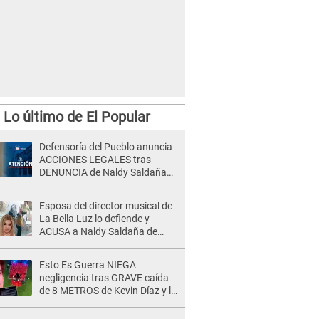
Lo último de El Popular
Defensoría del Pueblo anuncia
ACCIONES LEGALES tras
DENUNCIA de Naldy Saldaña
contra director de La Bella Luz:
"El sistema de justicia..."
Esposa del director musical de
La Bella Luz lo defiende y
ACUSA a Naldy Saldaña de
tener una relación con él y
otros integrantes
Esto Es Guerra NIEGA
negligencia tras GRAVE caída
de 8 METROS de Kevin Díaz y lo
SEÑALAN: "No adoptó la
postura correcta"