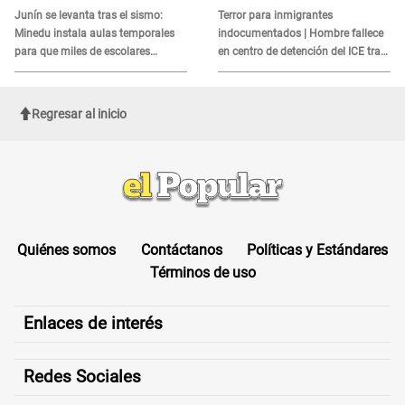
es?
Junín se levanta tras el sismo:
Terror para inmigrantes
Minedu instala aulas temporales
indocumentados | Hombre fallece
para que miles de escolares
en centro de detención del ICE tras
vuelvan a clases
sufrir una "emergencia médica"
Regresar al inicio
Quiénes somos
Contáctanos
Políticas y Estándares
Términos de uso
Enlaces de interés
Redes Sociales