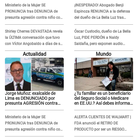
Miraflores
partida: "Hace dos semanas"
Ministerio de la Mujer SE
¡INESPERADO! Abogado Benji
PRONUNCIA tras DENUNCIA de
Espinoza RENUNCIA a la defensa
presunta agresión contra niño con
del dueño de La Bella Luz tras
autismo en Surco
difusión de POLÉMICO audio:
"Nada que defender"
Shirley Cherres DEVASTADA revela
Óscar Custodio, dueño de La Bella
la ÚLTIMA conversación que tuvo
Luz, PIDE PERDÓN a Naldy
con Víctor Angobaldo a días de su
Saldaña, pero exponen audio
inesperada partida: "Hace dos
donde le reclama por VIDEOS: "No
Actualidad
Mundo
semanas"
hay necesidad de grabar"
Jorge Muñoz: exalcalde de
¿Tu familiar es un beneficiario
Lima es DENUNCIADO por
del Seguro Social o Medicare
presunta AGRESIÓN contra
en EE.UU.? Así debes informar
serena GESTANTE en
sobre su muerte para EVITAR
Miraflores
COBROS
Ministerio de la Mujer SE
ALERTA CLIENTES DE WALMART |
PRONUNCIA tras DENUNCIA de
FDA anunció el RETIRO DE
presunta agresión contra niño con
PRODUCTO por ser un RIESGO
autismo en Surco
MORTAL para consumidores: ¿Cuál