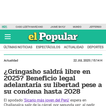
HOY:
CASO LIZETH MARZANO
JAIME BAYLY
MUNDO
JEFFERSON F
ÚLTIMAS NOTICIAS
ESPECTÁCULOS
ACTUALIDAD
DEPORTES
Actualidad
22 JUL 2025 | 15:14 H
¿Gringasho saldrá libre en
2025? Beneficio legal
adelantaría su libertad pese a
su condena hasta 2028
El apodado
'Sicario más joven del Perú'
espera en
Challapalca salir de la cárcel, por segunda vez, al pedir