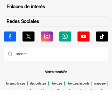
Enlaces de interés
Redes Sociales
Visita también
larepublica.pe
elpopular.pe
libero.pe
libero.pe/esports
wapa.pe
buenazo.pe
larepublica.pe/verificador
lrmas.larepublica.pe
cuponidad.pe
©TODOS LOS DERECHOS RESERVADOS -
2026