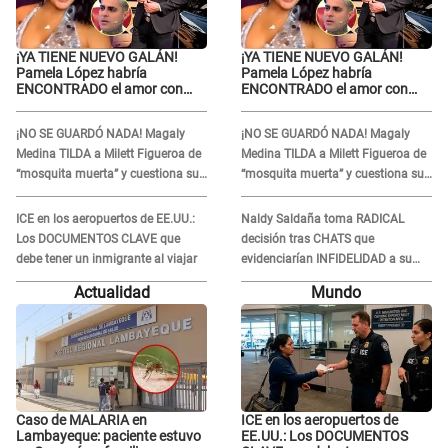
¡YA TIENE NUEVO GALÁN!
¡YA TIENE NUEVO GALÁN!
Pamela López habría
Pamela López habría
ENCONTRADO el amor con
ENCONTRADO el amor con
joven empresario y Pati Lorena
joven empresario y Pati Lorena
la ECHA en VIVO
la ECHA en VIVO
¡NO SE GUARDÓ NADA! Magaly
¡NO SE GUARDÓ NADA! Magaly
Medina TILDA a Milett Figueroa de
Medina TILDA a Milett Figueroa de
“mosquita muerta” y cuestiona su
“mosquita muerta” y cuestiona su
RECONCILIACIÓN con Marcelo
RECONCILIACIÓN con Marcelo
Tinelli en TV argentina
Tinelli en TV argentina
ICE en los aeropuertos de EE.UU.:
Naldy Saldaña toma RADICAL
Los DOCUMENTOS CLAVE que
decisión tras CHATS que
debe tener un inmigrante al viajar
evidenciarían INFIDELIDAD a su
novio con animador de 'La Bella
Actualidad
Mundo
Luz': "Un día..."
Caso de MALARIA en
ICE en los aeropuertos de
Lambayeque: paciente estuvo
EE.UU.: Los DOCUMENTOS