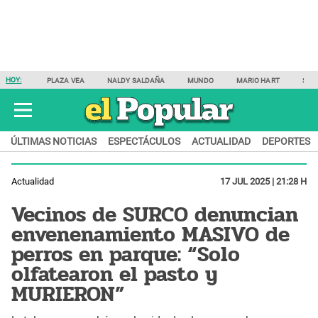
HOY:
PLAZA VEA
NALDY SALDAÑA
MUNDO
MARIO HART
SAM
ÚLTIMAS NOTICIAS
ESPECTÁCULOS
ACTUALIDAD
DEPORTES
Actualidad
17 JUL 2025 | 21:28 H
Vecinos de SURCO denuncian
envenenamiento MASIVO de
perros en parque: “Solo
olfatearon el pasto y
MURIERON”