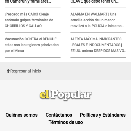
en Camerún y familiares
CLAVE que debe tener un
denuncian demora en
inmigrante al viajar
tratamiento
¡Pescado más CARO! Oleaje
ALARMA EN WALMART | Una
anómalo golpea terminales de
sencilla acción de un menor
CHORRILLOS Y CALLAO
movilizó a la POLICÍA e iniciaron
una investigación por lo hallado:
¿Qué ocurrió?
Vacunación CONTRA el DENGUE:
ALERTA MÁXIMA INMIGRANTES
estas son las regiones priorizadas
LEGALES E INDOCUMENTADOS |
por el Minsa
EE.UU. ordena DESPIDOS MASIVOS
y DEPORTACIONES a estos
extranjeros
Regresar al inicio
Quiénes somos
Contáctanos
Políticas y Estándares
Términos de uso