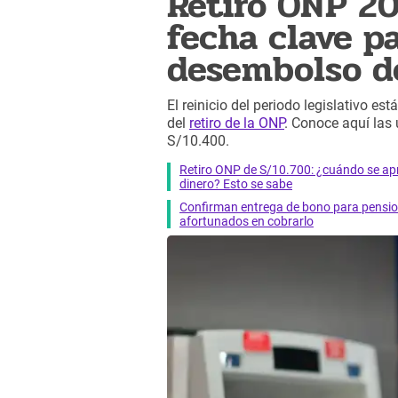
Retiro ONP 202
fecha clave pa
desembolso d
El reinicio del periodo legislativo es
del
retiro de la ONP
. Conoce aquí las
S/10.400.
Retiro ONP de S/10.700: ¿cuándo se apro
dinero? Esto se sabe
Confirman entrega de bono para pensioni
afortunados en cobrarlo