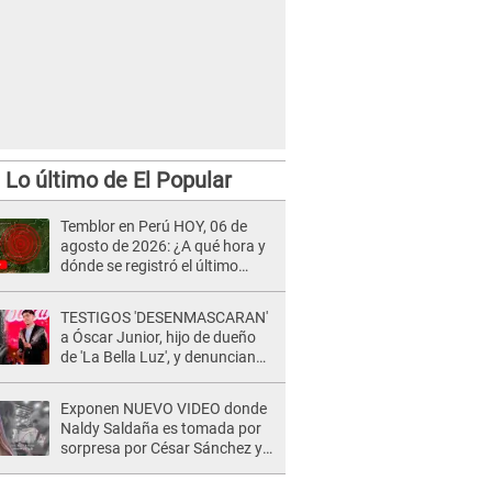
Lo último de El Popular
Temblor en Perú HOY, 06 de
agosto de 2026: ¿A qué hora y
dónde se registró el último
sismo, según IGP?
TESTIGOS 'DESENMASCARAN'
a Óscar Junior, hijo de dueño
de 'La Bella Luz', y denuncian
maltratos en la orquesta: "Los
humilla..."
Exponen NUEVO VIDEO donde
Naldy Saldaña es tomada por
sorpresa por César Sánchez y
ella evidencia su REACCIÓN: Le
agarró la mano