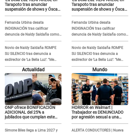
Tarapoto tras anunciar
Tarapoto tras anunciar
suspensión de shows y Óscar
suspensión de shows y Óscar
Junior se JUSTIFICA: "Por un
Junior se JUSTIFICA: "Por un
error no vamos a pagar todos"
error no vamos a pagar todos"
Fernanda Urbina desata
Fernanda Urbina desata
INDIGNACIÓN tras calificar
INDIGNACIÓN tras calificar
denuncia de Naldy Saldaña como
denuncia de Naldy Saldaña como
'acto bochornoso': "No es justo
'acto bochornoso': "No es justo
atacar a otra mujer"
atacar a otra mujer"
Novio de Naldy Saldaña ROMPE
Novio de Naldy Saldaña ROMPE
SU SILENCIO tras denuncia a
SU SILENCIO tras denuncia a
exdirector de 'La Bella Luz': "Me
exdirector de 'La Bella Luz': "Me
basta con que ella esté bien"
basta con que ella esté bien"
Actualidad
Mundo
ONP ofrece BONIFICACIÓN
HORROR en Walmart |
ADICIONAL del 25% a
Trabajador es DENUNCIADO
jubilados que cumplan este
por agresión sexual a una
REQUISITO: revisa si accedes
cliente y su respuesta
aquí
INDIGNÓ A TODOS
Simone Biles llega a Lima 2027 y
ALERTA CONDUCTORES | Nueva