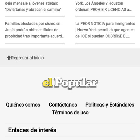
deja mensaje a jóvenes atletas:
York, Los Ángeles y Houston
“Diviértanse y abracen el camino”
ordenan PROHIBIR LICENCIAS a
quienes no presenten ESTE
DOCUMENTO
Familias afectadas por sismo en
La PEOR NOTICIA para inmigrantes
Junín podrán obtener títulos de
| Nueva York permitirá que agentes
propiedad tras importante acuerdo
del ICE si puedan CUBRIRSE EL
de Cofopri
ROSTRO
Regresar al inicio
Quiénes somos
Contáctanos
Políticas y Estándares
Términos de uso
Enlaces de interés